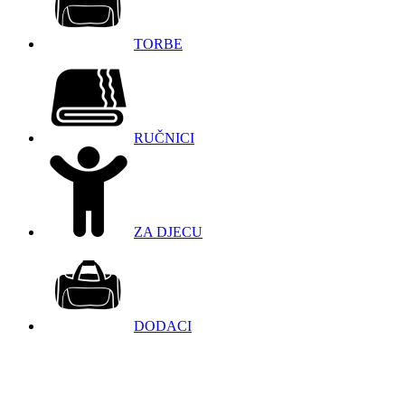
TORBE
RUČNICI
ZA DJECU
DODACI
098 966 9097