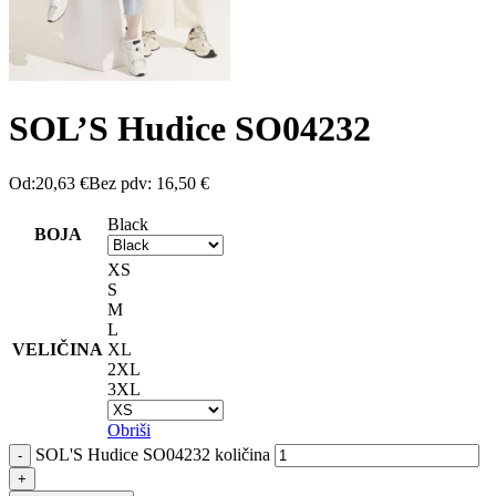
SOL’S Hudice SO04232
Od:
20,63
€
Bez pdv:
16,50
€
Black
BOJA
XS
S
M
L
VELIČINA
XL
2XL
3XL
Obriši
SOL'S Hudice SO04232 količina