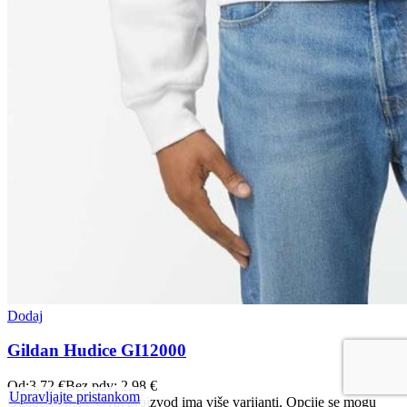
Dodaj
Gildan Hudice GI12000
Od:
3,72
€
Bez pdv:
2,98
€
Upravljajte pristankom
Odaberi opcije
Ovaj proizvod ima više varijanti. Opcije se mogu