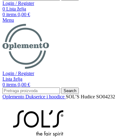
Login / Register
0
Lista želja
0
items
0,00
€
Menu
Login / Register
Lista želja
0
items
0,00
€
Search
Oplemento
Dukserice i hoodice
SOL’S Hudice SO04232