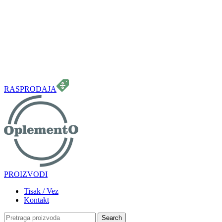
099 331 5664
info.oplemento@gmail.com
RASPRODAJA
PROIZVODI
Tisak / Vez
Kontakt
Search