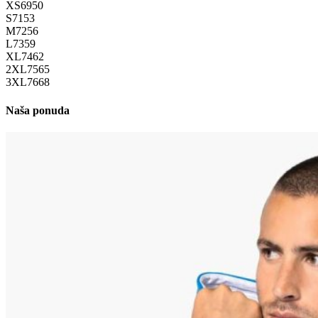
XS
69
50
S
71
53
M
72
56
L
73
59
XL
74
62
2XL
75
65
3XL
76
68
Naša ponuda