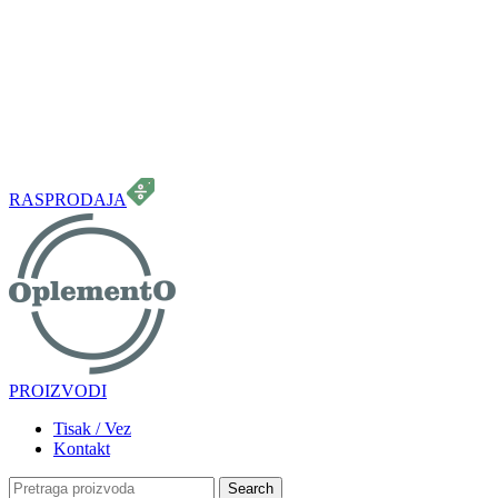
099 331 5664
info.oplemento@gmail.com
RASPRODAJA
PROIZVODI
Tisak / Vez
Kontakt
Search