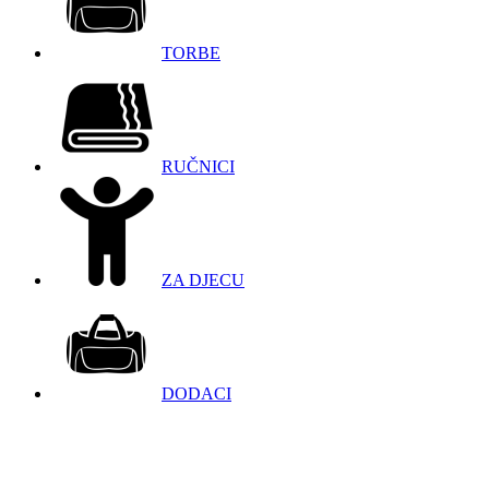
TORBE
RUČNICI
ZA DJECU
DODACI
098 966 9097