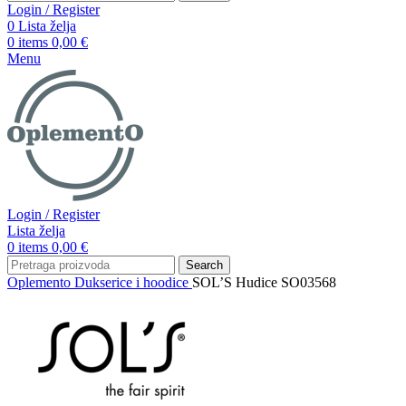
Login / Register
0
Lista želja
0
items
0,00
€
Menu
Login / Register
Lista želja
0
items
0,00
€
Search
Oplemento
Dukserice i hoodice
SOL’S Hudice SO03568