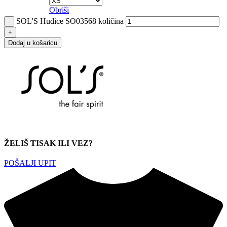
Obriši
SOL'S Hudice SO03568 količina
Dodaj u košaricu
ŽELIŠ TISAK ILI VEZ?
POŠALJI UPIT