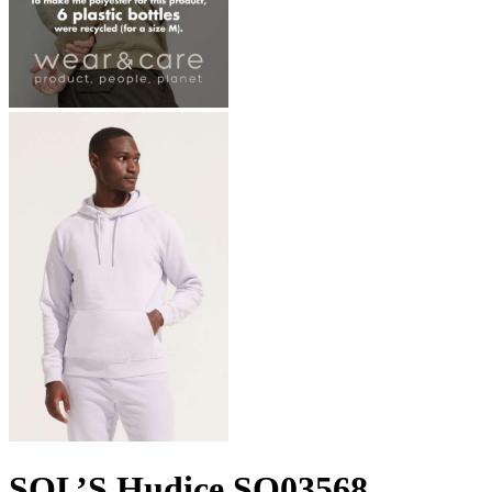
SOL’S Hudice SO03568