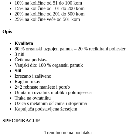
10% na količine od 51 do 100 kom
15% na količine od 101 do 200 kom
20% na količine od 201 do 500 kom
25% na količine veće od 501 kom
Opis
Kvaliteta
80 % organski uzgojen pamuk – 20 % reciklirani poliester
3 niti
Četkana podstava
Vanjski dio: 100 % organski pamuk
Stil
Izrezano i zašiveno
Raglan rukavi
2×2 rebraste manšete i porub
Unutarnji ovratnik u obliku polumjeseca
Traka na ovratniku
Uzica s metalnim očicama i stoperima
Kapuljača podstavljena žersejem
SPECIFIKACIJE
Trenutno nema podataka