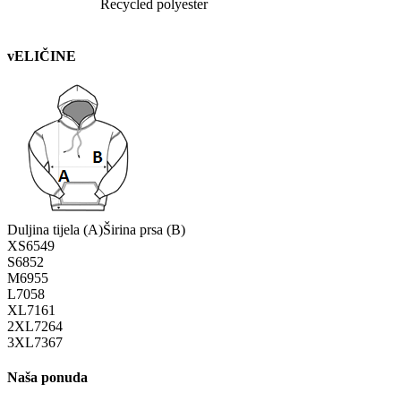
Recycled polyester
vELIČINE
Duljina tijela (A)
Širina prsa (B)
XS
65
49
S
68
52
M
69
55
L
70
58
XL
71
61
2XL
72
64
3XL
73
67
Naša ponuda