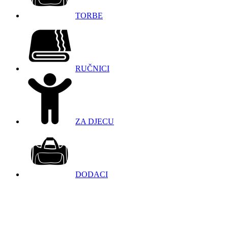
TORBE
RUČNICI
ZA DJECU
DODACI
098 966 9097