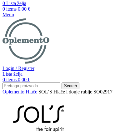
0
Lista želja
0
items
0,00
€
Menu
Login / Register
Lista želja
0
items
0,00
€
Search
Oplemento
Hlače
SOL’S Hlače i donje rublje SO02917