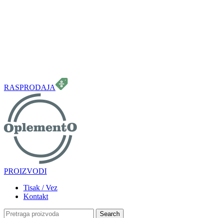
099 331 5664
info.oplemento@gmail.com
RASPRODAJA
PROIZVODI
Tisak / Vez
Kontakt
Search