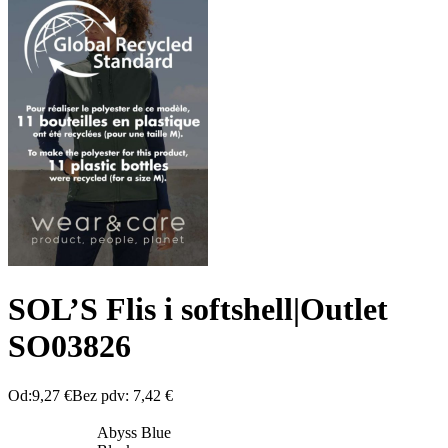
SOL’S Flis i softshell|Outlet
SO03826
Od:
9,27
€
Bez pdv:
7,42
€
Abyss Blue