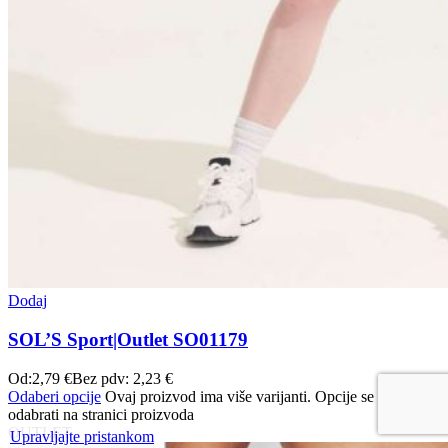
Dodaj
SOL’S Sport|Outlet SO01179
Od:
2,79
€
Bez pdv:
2,23
€
Odaberi opcije
Ovaj proizvod ima više varijanti. Opcije se mogu
odabrati na stranici proizvoda
OUTLET
Upravljajte pristankom