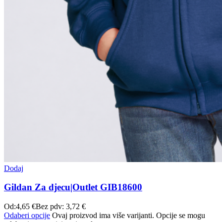
Dodaj
Gildan Za djecu|Outlet GIB18600
Od:
4,65
€
Bez pdv:
3,72
€
Odaberi opcije
Ovaj proizvod ima više varijanti. Opcije se mogu