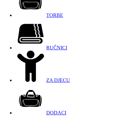
TORBE
RUČNICI
ZA DJECU
DODACI
098 966 9097