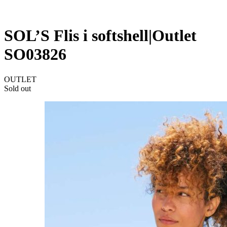
SOL’S Flis i softshell|Outlet
SO03826
OUTLET
Sold out