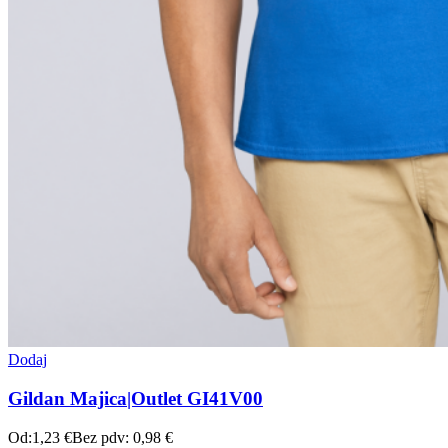
Dodaj
Gildan Majica|Outlet GI41V00
Od:
1,23
€
Bez pdv:
0,98
€