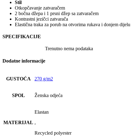
Stil
Otkopčavanje zatvaračem
2 bočna džepa i 1 prsni džep sa zatvaračem
Kontrastni jezičci zatvarača
Elastična traka za porub na otvorima rukava i donjem dijelu
SPECIFIKACIJE
Trenutno nema podataka
Dodatne informacije
GUSTOĆA
270 g/m2
SPOL
Ženska odjeća
Elastan
MATERIJAL
,
Recycled polyester