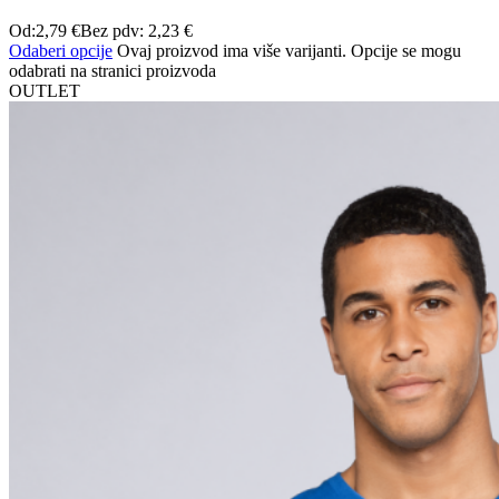
Od:
2,79
€
Bez pdv:
2,23
€
Odaberi opcije
Ovaj proizvod ima više varijanti. Opcije se mogu
odabrati na stranici proizvoda
OUTLET