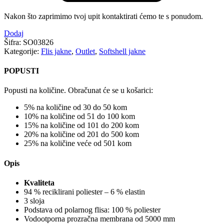
Nakon što zaprimimo tvoj upit kontaktirati ćemo te s ponudom.
Dodaj
Šifra:
SO03826
Kategorije:
Flis jakne
,
Outlet
,
Softshell jakne
POPUSTI
Popusti na količine. Obračunat će se u košarici:
5% na količine od 30 do 50 kom
10% na količine od 51 do 100 kom
15% na količine od 101 do 200 kom
20% na količine od 201 do 500 kom
25% na količine veće od 501 kom
Opis
Kvaliteta
94 % reciklirani poliester – 6 % elastin
3 sloja
Podstava od polarnog flisa: 100 % poliester
Vodootporna prozračna membrana od 5000 mm