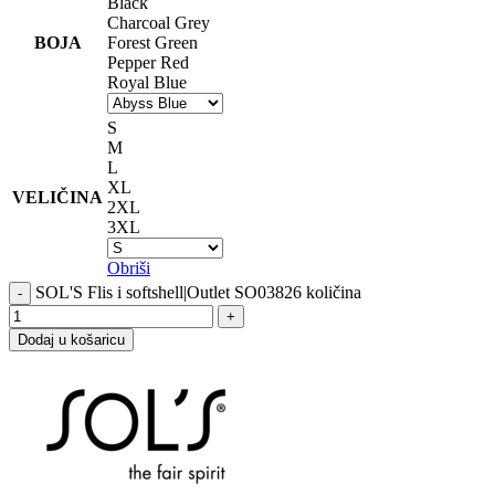
Black
Charcoal Grey
BOJA
Forest Green
Pepper Red
Royal Blue
S
M
L
XL
VELIČINA
2XL
3XL
Obriši
SOL'S Flis i softshell|Outlet SO03826 količina
Dodaj u košaricu