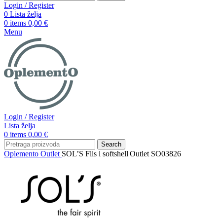
Login / Register
0
Lista želja
0
items
0,00
€
Menu
Login / Register
Lista želja
0
items
0,00
€
Search
Oplemento
Outlet
SOL’S Flis i softshell|Outlet SO03826