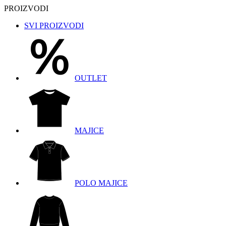
PROIZVODI
SVI PROIZVODI
OUTLET
MAJICE
POLO MAJICE