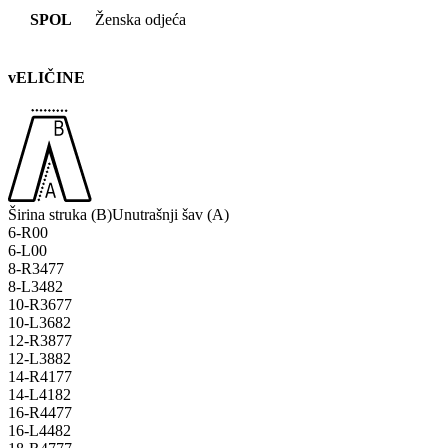
SPOL
Ženska odjeća
vELIČINE
Širina struka (B)
Unutrašnji šav (A)
6-R
0
0
6-L
0
0
8-R
34
77
8-L
34
82
10-R
36
77
10-L
36
82
12-R
38
77
12-L
38
82
14-R
41
77
14-L
41
82
16-R
44
77
16-L
44
82