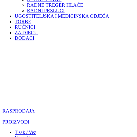
RADNE TREGER HLAČE
RADNI PRSLUCI
UGOSTITELJSKA I MEDICINSKA ODJEĆA
TORBE
RUČNICI
ZA DJECU
DODACI
098 966 9097
099 331 5664
info.oplemento@gmail.com
RASPRODAJA
PROIZVODI
Tisak / Vez