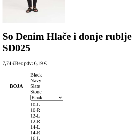
So Denim Hlače i donje rublje
SD025
7,74
€
Bez pdv:
6,19
€
Black
Navy
BOJA
Slate
Stone
10-L
10-R
12-L
12-R
14-L
14-R
16-L