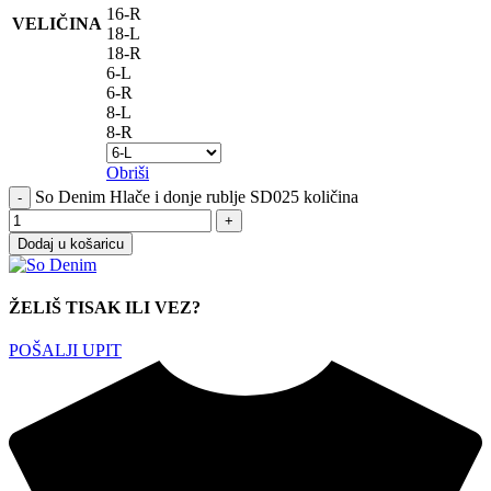
16-R
VELIČINA
18-L
18-R
6-L
6-R
8-L
8-R
Obriši
So Denim Hlače i donje rublje SD025 količina
Dodaj u košaricu
ŽELIŠ TISAK ILI VEZ?
POŠALJI UPIT