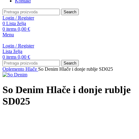
Kontakt
Search
Login / Register
0
Lista želja
0
items
0,00
€
Menu
Login / Register
Lista želja
0
items
0,00
€
Search
Oplemento
Hlače
So Denim Hlače i donje rublje SD025
So Denim Hlače i donje rublje
SD025