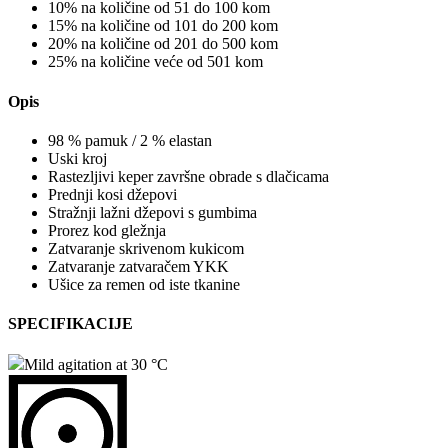
10% na količine od 51 do 100 kom
15% na količine od 101 do 200 kom
20% na količine od 201 do 500 kom
25% na količine veće od 501 kom
Opis
98 % pamuk / 2 % elastan
Uski kroj
Rastezljivi keper završne obrade s dlačicama
Prednji kosi džepovi
Stražnji lažni džepovi s gumbima
Prorez kod gležnja
Zatvaranje skrivenom kukicom
Zatvaranje zatvaračem YKK
Ušice za remen od iste tkanine
SPECIFIKACIJE
Mild agitation at 30 °C