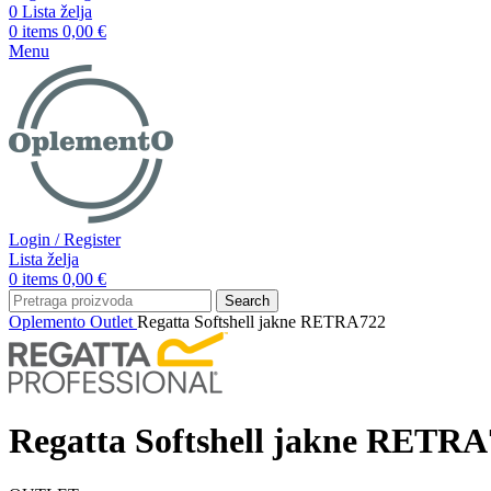
0
Lista želja
0
items
0,00
€
Menu
Login / Register
Lista želja
0
items
0,00
€
Search
Oplemento
Outlet
Regatta Softshell jakne RETRA722
Regatta Softshell jakne RETRA