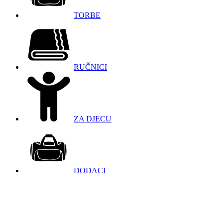
TORBE
RUČNICI
ZA DJECU
DODACI
098 966 9097