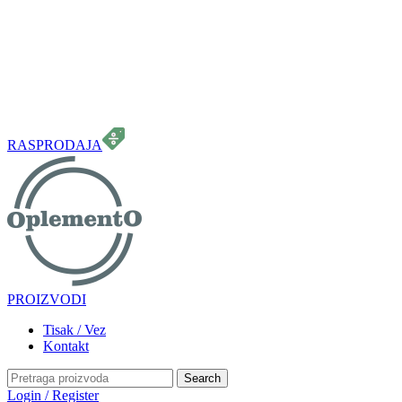
099 331 5664
info.oplemento@gmail.com
RASPRODAJA
PROIZVODI
Tisak / Vez
Kontakt
Search
Login / Register