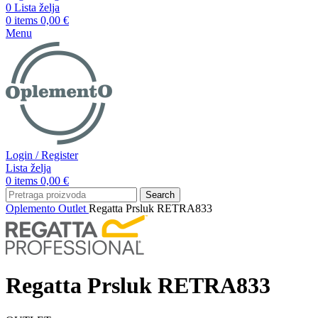
0
Lista želja
0
items
0,00
€
Menu
Login / Register
Lista želja
0
items
0,00
€
Search
Oplemento
Outlet
Regatta Prsluk RETRA833
Regatta Prsluk RETRA833