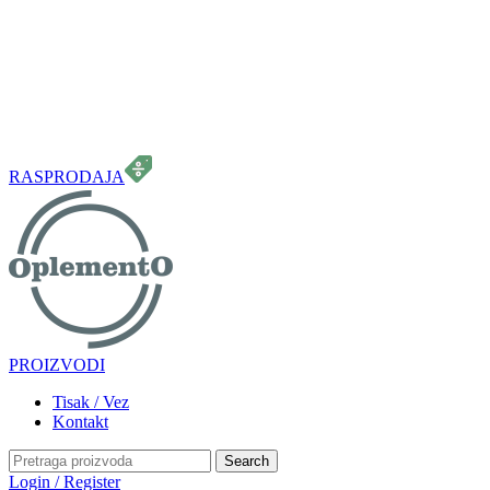
099 331 5664
info.oplemento@gmail.com
RASPRODAJA
PROIZVODI
Tisak / Vez
Kontakt
Search
Login / Register