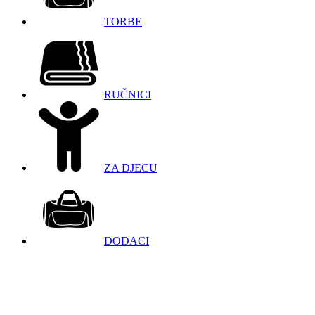
TORBE
RUČNICI
ZA DJECU
DODACI
098 966 9097