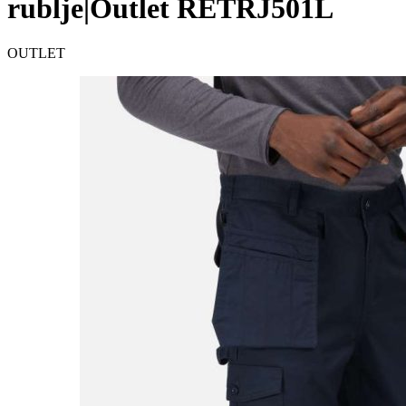
rublje|Outlet RETRJ501L
OUTLET