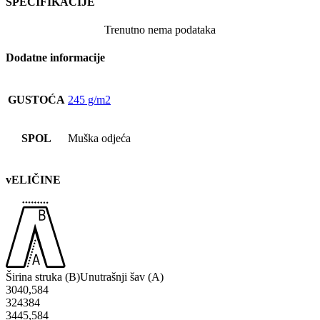
SPECIFIKACIJE
Trenutno nema podataka
Dodatne informacije
GUSTOĆA
245 g/m2
SPOL
Muška odjeća
vELIČINE
Širina struka (B)
Unutrašnji šav (A)
30
40,5
84
32
43
84
34
45,5
84