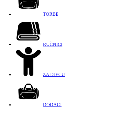
TORBE
RUČNICI
ZA DJECU
DODACI
098 966 9097