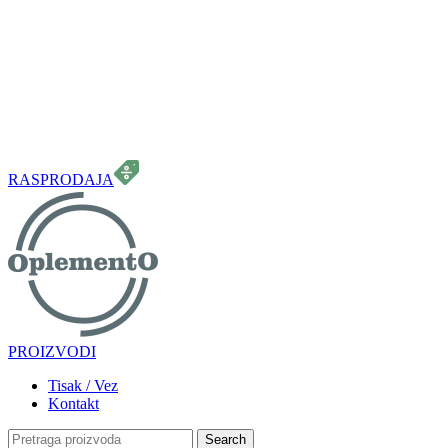
099 331 5664
info.oplemento@gmail.com
RASPRODAJA
PROIZVODI
Tisak / Vez
Kontakt
Search