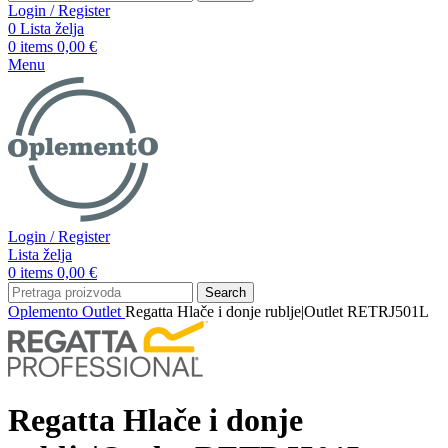
Login / Register
0
Lista želja
0
items
0,00
€
Menu
Login / Register
Lista želja
0
items
0,00
€
Search
Oplemento
Outlet
Regatta Hlače i donje rublje|Outlet RETRJ501L
Regatta Hlače i donje