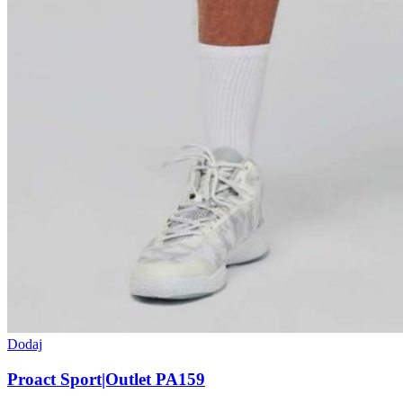
Dodaj
Proact Sport|Outlet PA159