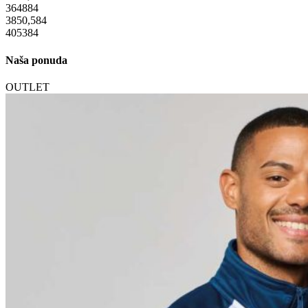
36
48
84
38
50,5
84
40
53
84
Naša ponuda
OUTLET