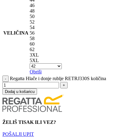
46
48
50
52
54
VELIČINA
56
58
60
62
3XL
5XL
Obriši
Regatta Hlače i donje rublje RETRJ330S količina
Dodaj u košaricu
ŽELIŠ TISAK ILI VEZ?
POŠALJI UPIT