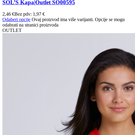
SOL’S Kapa|Outlet SO00595
2,46
€
Bez pdv:
1,97
€
Odaberi opcije
Ovaj proizvod ima više varijanti. Opcije se mogu
odabrati na stranici proizvoda
OUTLET