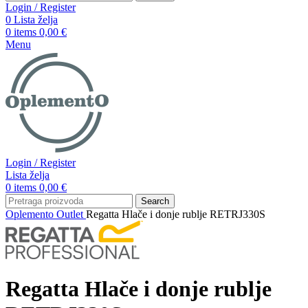
Login / Register
0
Lista želja
0
items
0,00
€
Menu
Login / Register
Lista želja
0
items
0,00
€
Search
Oplemento
Outlet
Regatta Hlače i donje rublje RETRJ330S
Regatta Hlače i donje rublje