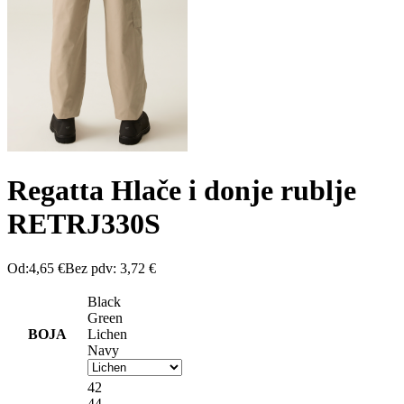
Regatta Hlače i donje rublje
RETRJ330S
Od:
4,65
€
Bez pdv:
3,72
€
Black
Green
BOJA
Lichen
Navy
42
44