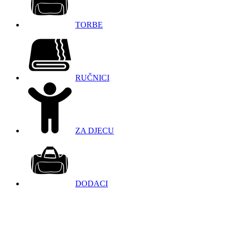
TORBE
RUČNICI
ZA DJECU
DODACI
098 966 9097