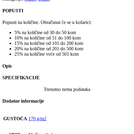
POPUSTI
Popusti na količine. Obračunat će se u košarici:
5% na količine od 30 do 50 kom
10% na količine od 51 do 100 kom
15% na količine od 101 do 200 kom
20% na količine od 201 do 500 kom
25% na količine veće od 501 kom
Opis
SPECIFIKACIJE
Trenutno nema podataka
Dodatne informacije
GUSTOĆA
170 g/m2