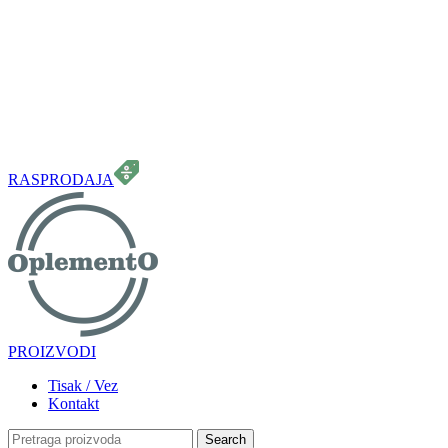
099 331 5664
info.oplemento@gmail.com
RASPRODAJA
PROIZVODI
Tisak / Vez
Kontakt
Search