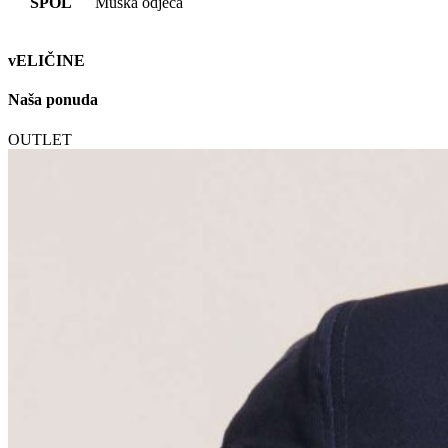
SPOL
Muška odjeća
vELIČINE
Naša ponuda
OUTLET