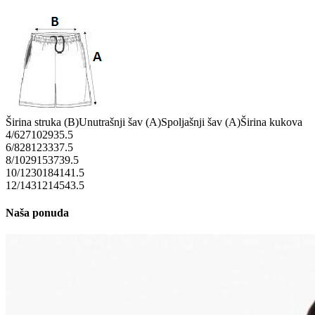
Širina struka (B)
Unutrašnji šav (A)
Spoljašnji šav (A)
Širina kukova
4/6
27
10
29
35.5
6/8
28
12
33
37.5
8/10
29
15
37
39.5
10/12
30
18
41
41.5
12/14
31
21
45
43.5
Naša ponuda