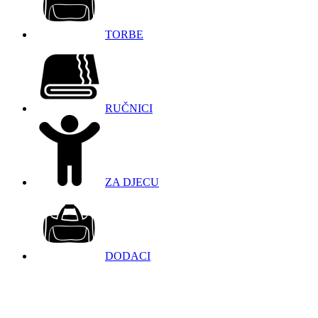
TORBE
RUČNICI
ZA DJECU
DODACI
098 966 9097