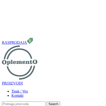
099 331 5664
info.oplemento@gmail.com
RASPRODAJA
PROIZVODI
Tisak / Vez
Kontakt
Search