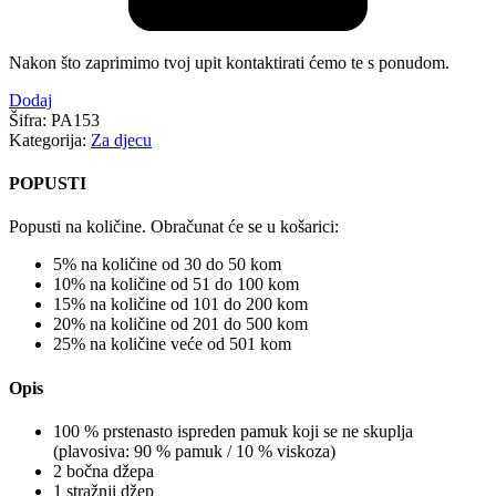
Nakon što zaprimimo tvoj upit kontaktirati ćemo te s ponudom.
Dodaj
Šifra:
PA153
Kategorija:
Za djecu
POPUSTI
Popusti na količine. Obračunat će se u košarici:
5% na količine od 30 do 50 kom
10% na količine od 51 do 100 kom
15% na količine od 101 do 200 kom
20% na količine od 201 do 500 kom
25% na količine veće od 501 kom
Opis
100 % prstenasto ispreden pamuk koji se ne skuplja
(plavosiva: 90 % pamuk / 10 % viskoza)
2 bočna džepa
1 stražnji džep