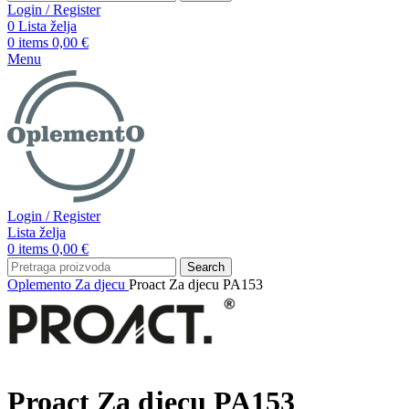
Login / Register
0
Lista želja
0
items
0,00
€
Menu
Login / Register
Lista želja
0
items
0,00
€
Search
Oplemento
Za djecu
Proact Za djecu PA153
Proact Za djecu PA153