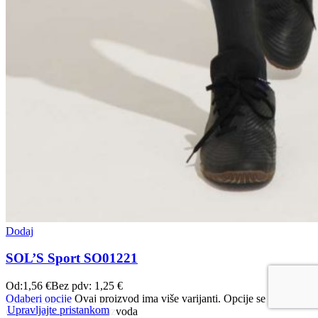
Dodaj
SOL’S Sport SO01221
Od:
1,56
€
Bez pdv:
1,25
€
Odaberi opcije
Ovaj proizvod ima više varijanti. Opcije se mogu
Upravljajte pristankom
odabrati na stranici proizvoda