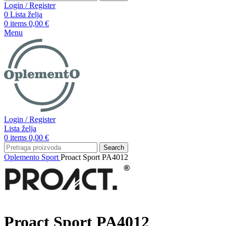
Login / Register
0
Lista želja
0
items
0,00
€
Menu
Login / Register
Lista želja
0
items
0,00
€
Search
Oplemento
Sport
Proact Sport PA4012
Proact Sport PA4012