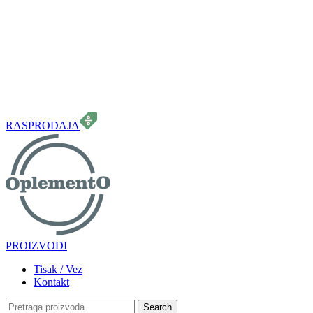
099 331 5664
info.oplemento@gmail.com
RASPRODAJA
PROIZVODI
Tisak / Vez
Kontakt
Search