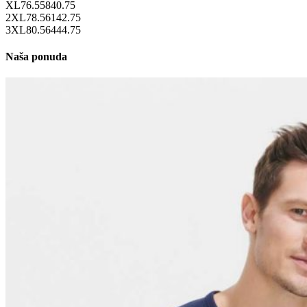
XL
76.5
58
40.75
2XL
78.5
61
42.75
3XL
80.5
64
44.75
Naša ponuda