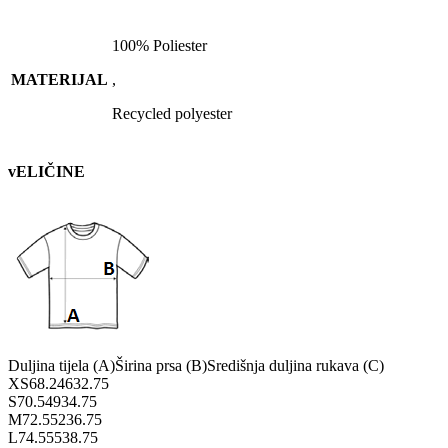
100% Poliester
MATERIJAL
,
Recycled polyester
vELIČINE
Duljina tijela (A)
Širina prsa (B)
Središnja duljina rukava (C)
XS
68.2
46
32.75
S
70.5
49
34.75
M
72.5
52
36.75
L
74.5
55
38.75