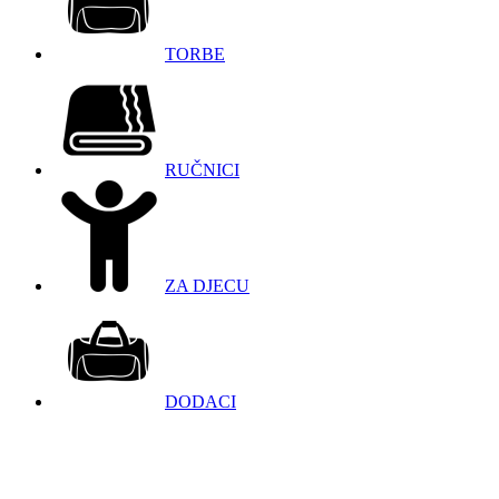
TORBE
RUČNICI
ZA DJECU
DODACI
098 966 9097