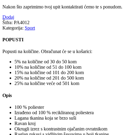
Nakon što zaprimimo tvoj upit kontaktirati ćemo te s ponudom.
Dodaj
Šifra:
PA4012
Kategorija:
Sport
POPUSTI
Popusti na količine. Obračunat će se u košarici:
5% na količine od 30 do 50 kom
10% na količine od 51 do 100 kom
15% na količine od 101 do 200 kom
20% na količine od 201 do 500 kom
25% na količine veće od 501 kom
Opis
100 % poliester
Izrađeno od 100 % recikliranog poliestera
Lagana tkanina koja se brzo suši
Ravan kroj
Okrugli izrez s kontrastnim ojačanim ovratnikom
Raglan rukavi s vidljivim šavovima u boji tkanine