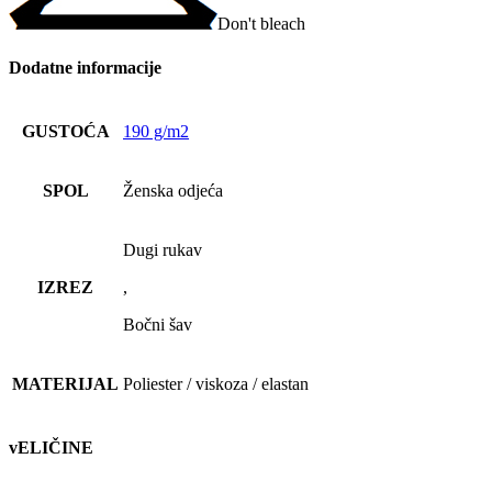
Don't bleach
Dodatne informacije
GUSTOĆA
190 g/m2
SPOL
Ženska odjeća
Dugi rukav
IZREZ
,
Bočni šav
MATERIJAL
Poliester / viskoza / elastan
vELIČINE