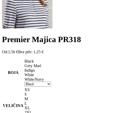
Premier Majica PR318
Od:
1,56
€
Bez pdv:
1,25
€
Black
Grey Marl
Indigo
BOJA
White
White/Navy
XS
S
M
L
VELIČINA
XL
2XL