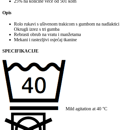
25% na količine veće od 501 kom
Opis
Rolo rukavi s ušivenom trakicom s gumbom na nadlaktici
Okrugli izrez s tri gumba
Rebrasti obrub na vratu i manžetama
Mekani i rastezljivi osjećaj tkanine
SPECIFIKACIJE
Mild agitation at 40 °C