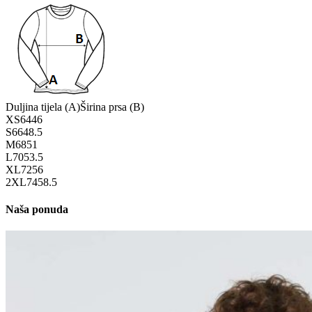
Duljina tijela (A)
Širina prsa (B)
XS
64
46
S
66
48.5
M
68
51
L
70
53.5
XL
72
56
2XL
74
58.5
Naša ponuda