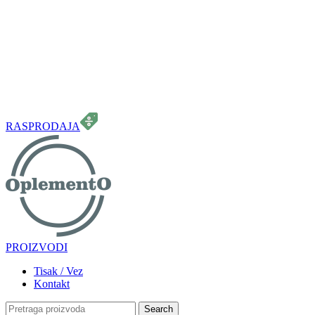
099 331 5664
info.oplemento@gmail.com
RASPRODAJA
PROIZVODI
Tisak / Vez
Kontakt
Search