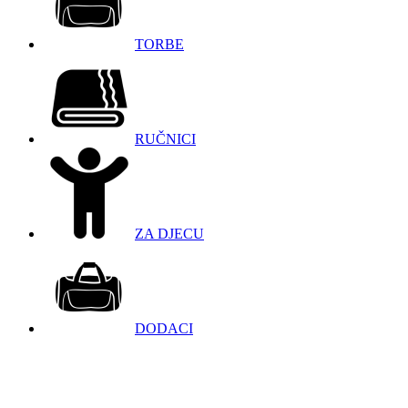
TORBE
RUČNICI
ZA DJECU
DODACI
098 966 9097