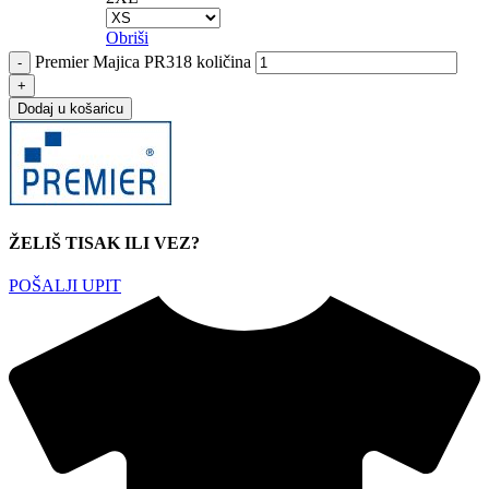
Obriši
Premier Majica PR318 količina
Dodaj u košaricu
ŽELIŠ TISAK ILI VEZ?
POŠALJI UPIT