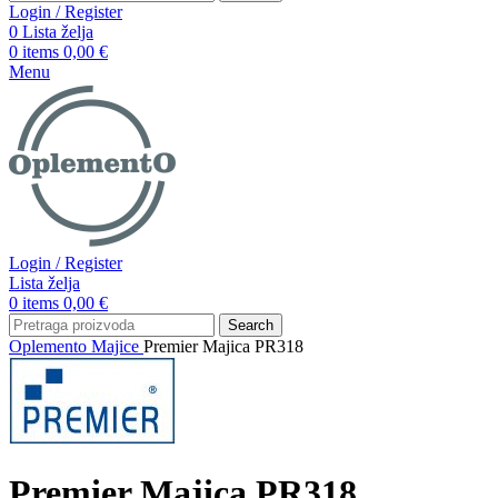
Login / Register
0
Lista želja
0
items
0,00
€
Menu
Login / Register
Lista želja
0
items
0,00
€
Search
Oplemento
Majice
Premier Majica PR318
Premier Majica PR318