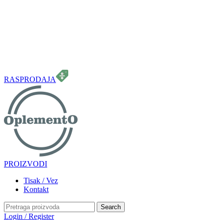
099 331 5664
info.oplemento@gmail.com
RASPRODAJA
PROIZVODI
Tisak / Vez
Kontakt
Search
Login / Register