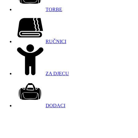
TORBE
RUČNICI
ZA DJECU
DODACI
098 966 9097