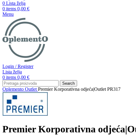
0
Lista želja
0
items
0,00
€
Menu
Login / Register
Lista želja
0
items
0,00
€
Search
Oplemento
Outlet
Premier Korporativna odjeća|Outlet PR317
Premier Korporativna odjeća|O