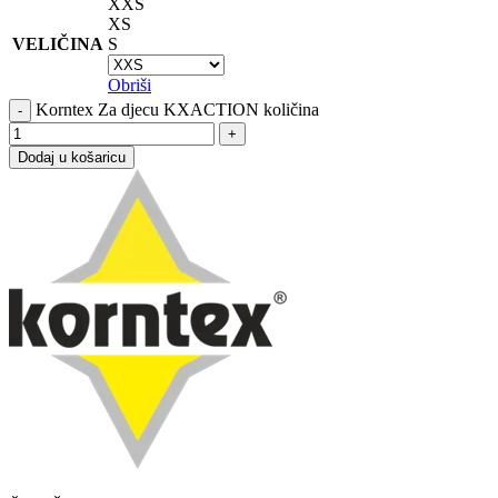
XXS
XS
VELIČINA
S
Obriši
Korntex Za djecu KXACTION količina
Dodaj u košaricu