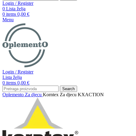
Login / Register
0
Lista želja
0
items
0,00
€
Menu
Login / Register
Lista želja
0
items
0,00
€
Search
Oplemento
Za djecu
Korntex Za djecu KXACTION