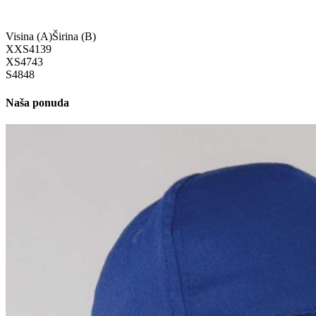
Visina (A)
Širina (B)
XXS
41
39
XS
47
43
S
48
48
Naša ponuda