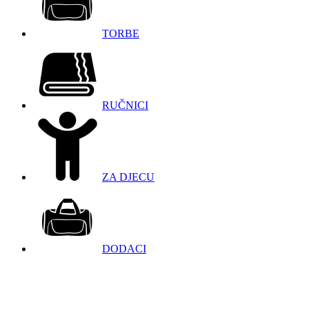
TORBE
RUČNICI
ZA DJECU
DODACI
098 966 9097