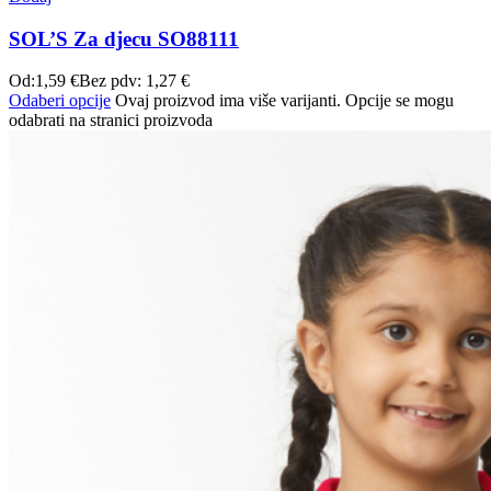
SOL’S Za djecu SO88111
Od:
1,59
€
Bez pdv:
1,27
€
Odaberi opcije
Ovaj proizvod ima više varijanti. Opcije se mogu
odabrati na stranici proizvoda