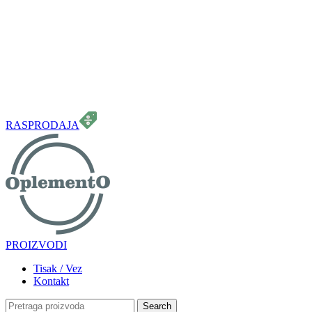
099 331 5664
info.oplemento@gmail.com
RASPRODAJA
PROIZVODI
Tisak / Vez
Kontakt
Search