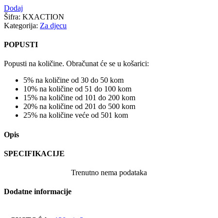
Dodaj
Šifra:
KXACTION
Kategorija:
Za djecu
POPUSTI
Popusti na količine. Obračunat će se u košarici:
5% na količine od 30 do 50 kom
10% na količine od 51 do 100 kom
15% na količine od 101 do 200 kom
20% na količine od 201 do 500 kom
25% na količine veće od 501 kom
Opis
SPECIFIKACIJE
Trenutno nema podataka
Dodatne informacije