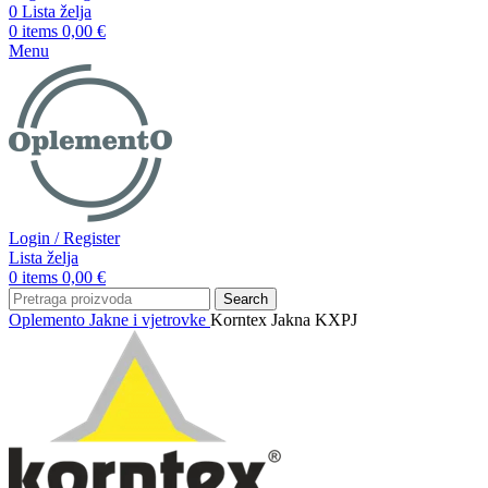
0
Lista želja
0
items
0,00
€
Menu
Login / Register
Lista želja
0
items
0,00
€
Search
Oplemento
Jakne i vjetrovke
Korntex Jakna KXPJ