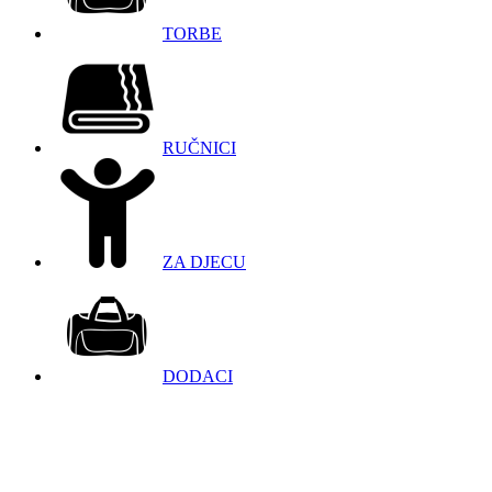
TORBE
RUČNICI
ZA DJECU
DODACI
098 966 9097