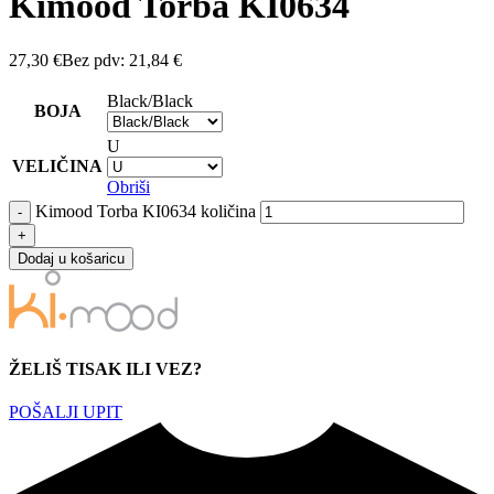
Kimood Torba KI0634
27,30
€
Bez pdv:
21,84
€
Black/Black
BOJA
U
VELIČINA
Obriši
Kimood Torba KI0634 količina
Dodaj u košaricu
ŽELIŠ TISAK ILI VEZ?
POŠALJI UPIT