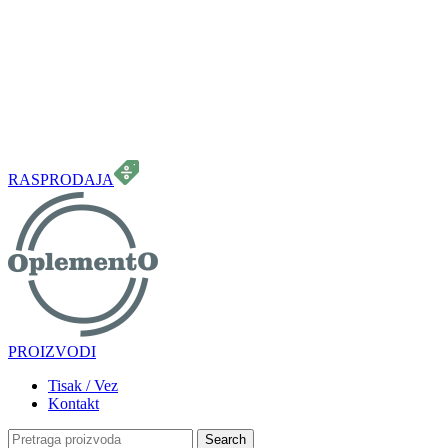
099 331 5664
info.oplemento@gmail.com
RASPRODAJA
PROIZVODI
Tisak / Vez
Kontakt
Search