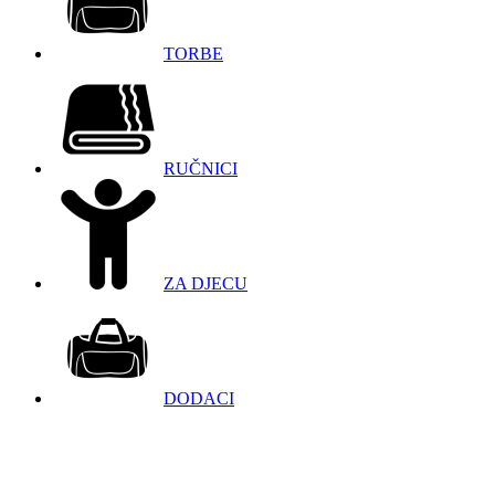
TORBE
RUČNICI
ZA DJECU
DODACI
098 966 9097