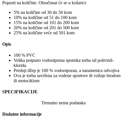
Popusti na količine. Obračunat će se u košarici:
5% na količine od 30 do 50 kom
10% na količine od 51 do 100 kom
15% na količine od 101 do 200 kom
20% na količine od 201 do 500 kom
25% na količine veće od 501 kom
Opis
100 % PVC
Velika potpuno vodootporna sportska torba od polivinil-
klorida
Prednji džep je 100 % vodootporan, a naramenica odvojiva
Ova je torba savršena za vodene sportove ili vožnje brodom
ili motociklom
SPECIFIKACIJE
Trenutno nema podataka
Dodatne informacije