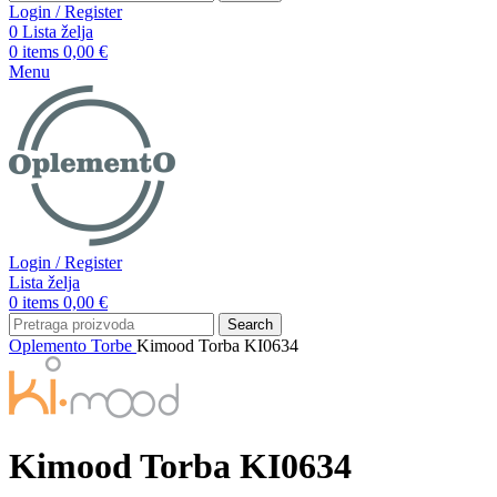
Login / Register
0
Lista želja
0
items
0,00
€
Menu
Login / Register
Lista želja
0
items
0,00
€
Search
Oplemento
Torbe
Kimood Torba KI0634
Kimood Torba KI0634