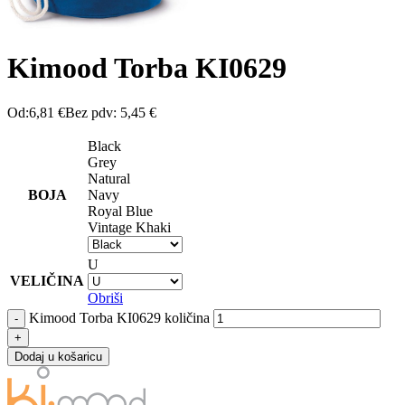
Kimood Torba KI0629
Od:
6,81
€
Bez pdv:
5,45
€
Black
Grey
Natural
BOJA
Navy
Royal Blue
Vintage Khaki
U
VELIČINA
Obriši
Kimood Torba KI0629 količina
Dodaj u košaricu