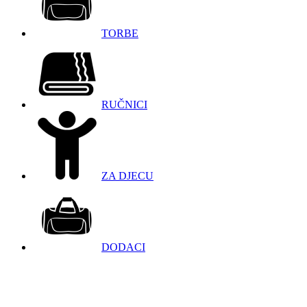
TORBE
RUČNICI
ZA DJECU
DODACI
098 966 9097