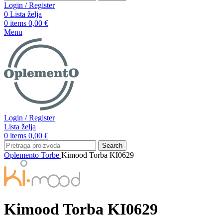
Login / Register
0
Lista želja
0
items
0,00
€
Menu
Login / Register
Lista želja
0
items
0,00
€
Search
Oplemento
Torbe
Kimood Torba KI0629
Kimood Torba KI0629