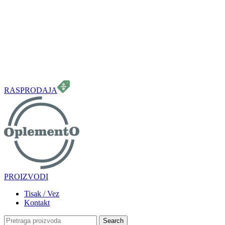
099 331 5664
info.oplemento@gmail.com
RASPRODAJA
PROIZVODI
Tisak / Vez
Kontakt
Search