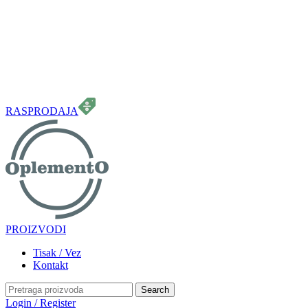
099 331 5664
info.oplemento@gmail.com
RASPRODAJA
PROIZVODI
Tisak / Vez
Kontakt
Search
Login / Register