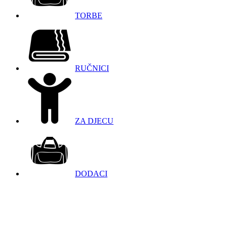
TORBE
RUČNICI
ZA DJECU
DODACI
098 966 9097