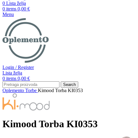
0
Lista želja
0
items
0,00
€
Menu
Login / Register
Lista želja
0
items
0,00
€
Search
Oplemento
Torbe
Kimood Torba KI0353
Kimood Torba KI0353