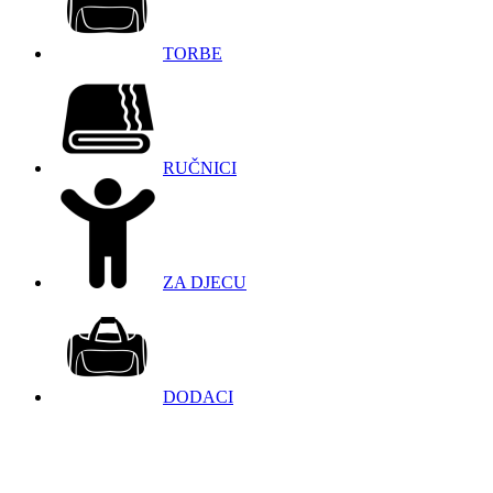
TORBE
RUČNICI
ZA DJECU
DODACI
098 966 9097