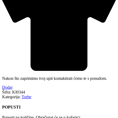
Nakon što zaprimimo tvoj upit kontaktirati ćemo te s ponudom.
Dodaj
Šifra:
KI0344
Kategorija:
Torbe
POPUSTI
Popusti na količine. Obračunat će se u košarici: