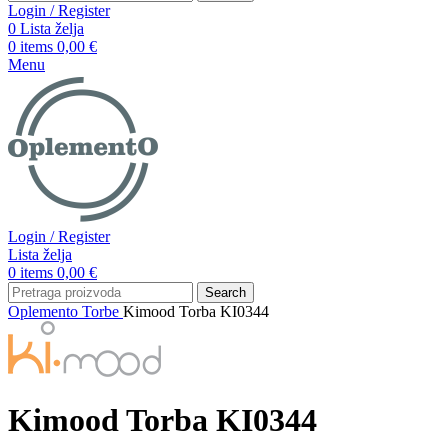
Login / Register
0
Lista želja
0
items
0,00
€
Menu
Login / Register
Lista želja
0
items
0,00
€
Search
Oplemento
Torbe
Kimood Torba KI0344
Kimood Torba KI0344