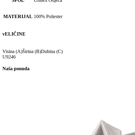
SPOL
Unisex Odjeća
MATERIJAL
100% Poliester
vELIČINE
Visina (A)
Širina (B)
Dubina (C)
U
9
24
6
Naša ponuda