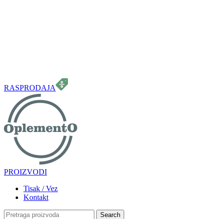
099 331 5664
info.oplemento@gmail.com
RASPRODAJA
PROIZVODI
Tisak / Vez
Kontakt
Search