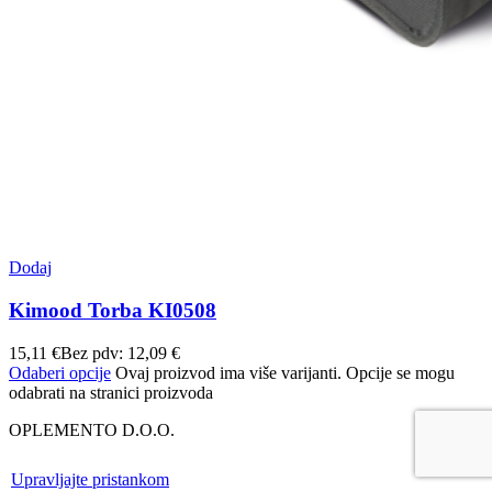
Dodaj
Kimood Torba KI0508
15,11
€
Bez pdv:
12,09
€
Odaberi opcije
Ovaj proizvod ima više varijanti. Opcije se mogu
odabrati na stranici proizvoda
OPLEMENTO D.O.O.
Upravljajte pristankom