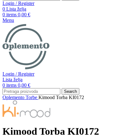
Login / Register
0
Lista želja
0
items
0,00
€
Menu
Login / Register
Lista želja
0
items
0,00
€
Search
Oplemento
Torbe
Kimood Torba KI0172
Kimood Torba KI0172