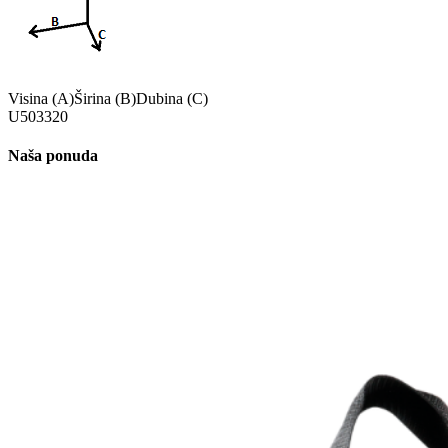
Visina (A)
Širina (B)
Dubina (C)
U
50
33
20
Naša ponuda