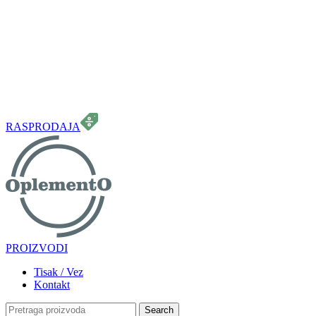
099 331 5664
info.oplemento@gmail.com
RASPRODAJA
PROIZVODI
Tisak / Vez
Kontakt
Search