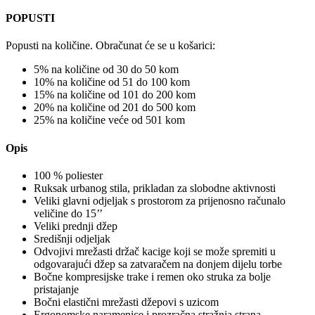
POPUSTI
Popusti na količine. Obračunat će se u košarici:
5% na količine od 30 do 50 kom
10% na količine od 51 do 100 kom
15% na količine od 101 do 200 kom
20% na količine od 201 do 500 kom
25% na količine veće od 501 kom
Opis
100 % poliester
Ruksak urbanog stila, prikladan za slobodne aktivnosti
Veliki glavni odjeljak s prostorom za prijenosno računalo
veličine do 15’’
Veliki prednji džep
Središnji odjeljak
Odvojivi mrežasti držač kacige koji se može spremiti u
odgovarajući džep sa zatvaračem na donjem dijelu torbe
Bočne kompresijske trake i remen oko struka za bolje
pristajanje
Bočni elastični mrežasti džepovi s uzicom
Ergonomske naramenice i prozračna stražnja strana