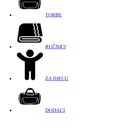
TORBE
RUČNICI
ZA DJECU
DODACI
098 966 9097