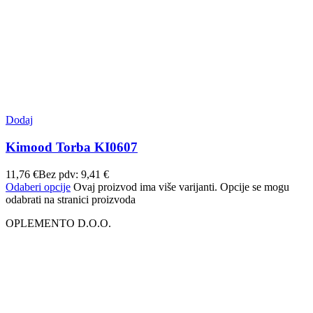
Dodaj
Kimood Torba KI0607
11,76
€
Bez pdv:
9,41
€
Odaberi opcije
Ovaj proizvod ima više varijanti. Opcije se mogu
odabrati na stranici proizvoda
OPLEMENTO D.O.O.