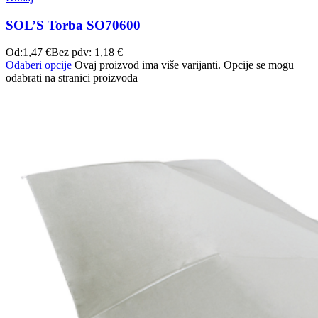
SOL’S Torba SO70600
Od:
1,47
€
Bez pdv:
1,18
€
Odaberi opcije
Ovaj proizvod ima više varijanti. Opcije se mogu
odabrati na stranici proizvoda