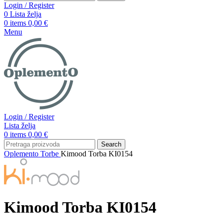
Login / Register
0
Lista želja
0
items
0,00
€
Menu
Login / Register
Lista želja
0
items
0,00
€
Search
Oplemento
Torbe
Kimood Torba KI0154
Kimood Torba KI0154