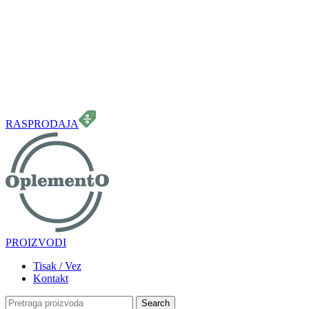
099 331 5664
info.oplemento@gmail.com
RASPRODAJA
PROIZVODI
Tisak / Vez
Kontakt
Search