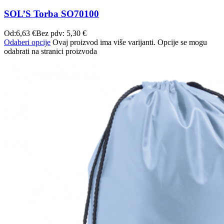
SOL’S Torba SO70100
Od:
6,63
€
Bez pdv:
5,30
€
Odaberi opcije
Ovaj proizvod ima više varijanti. Opcije se mogu
odabrati na stranici proizvoda