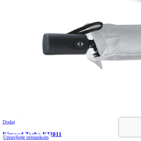
Dodaj
Kimood Torba KI2011
Upravljajte pristankom