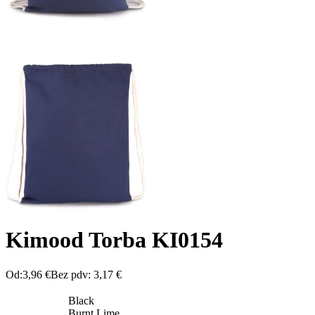
Kimood Torba KI0154
Od:
3,96
€
Bez pdv:
3,17
€
Black
Burnt Lime