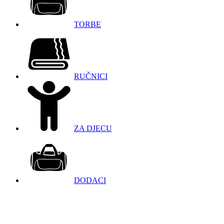
TORBE
RUČNICI
ZA DJECU
DODACI
098 966 9097