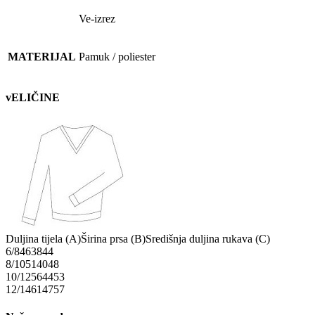
Ve-izrez
MATERIJAL
Pamuk / poliester
vELIČINE
Duljina tijela (A)
Širina prsa (B)
Središnja duljina rukava (C)
6/8
46
38
44
8/10
51
40
48
10/12
56
44
53
12/14
61
47
57