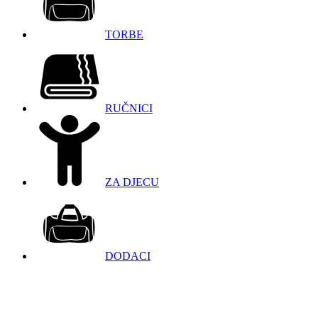
TORBE
RUČNICI
ZA DJECU
DODACI
098 966 9097