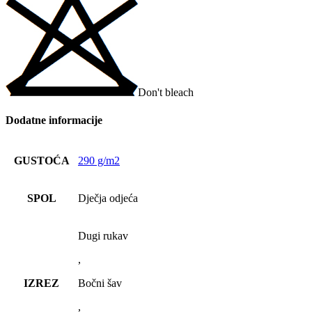
Don't bleach
Dodatne informacije
GUSTOĆA
290 g/m2
SPOL
Dječja odjeća
Dugi rukav
,
IZREZ
Bočni šav
,