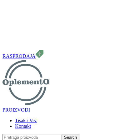
099 331 5664
info.oplemento@gmail.com
RASPRODAJA
PROIZVODI
Tisak / Vez
Kontakt
Search