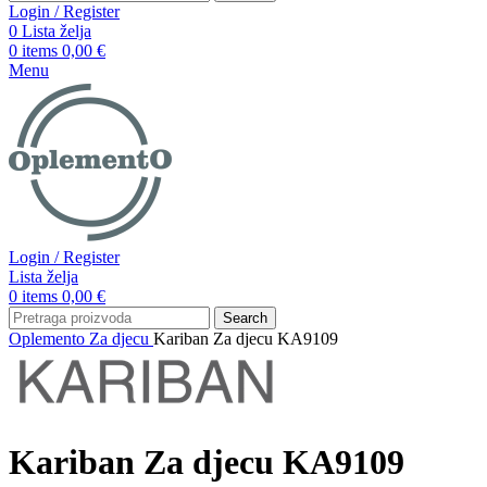
Login / Register
0
Lista želja
0
items
0,00
€
Menu
Login / Register
Lista želja
0
items
0,00
€
Search
Oplemento
Za djecu
Kariban Za djecu KA9109
Kariban Za djecu KA9109