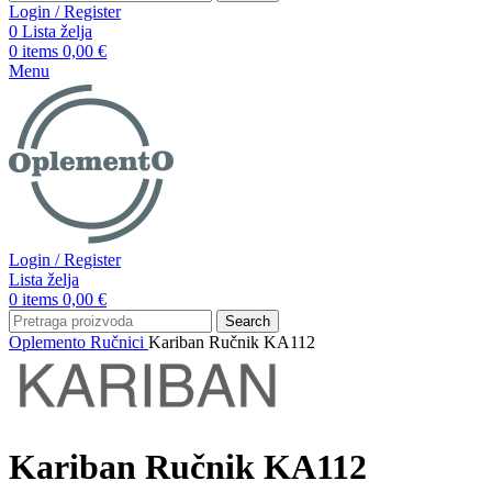
Login / Register
0
Lista želja
0
items
0,00
€
Menu
Login / Register
Lista želja
0
items
0,00
€
Search
Oplemento
Ručnici
Kariban Ručnik KA112
Kariban Ručnik KA112