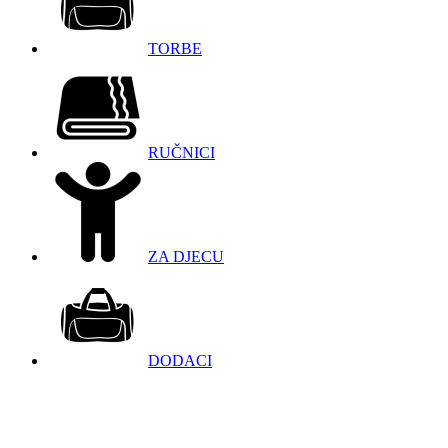
TORBE
RUČNICI
ZA DJECU
DODACI
098 966 9097