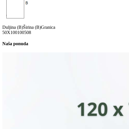
Duljina (B)
Širina (B)
Granica
50X100
100
50
8
Naša ponuda