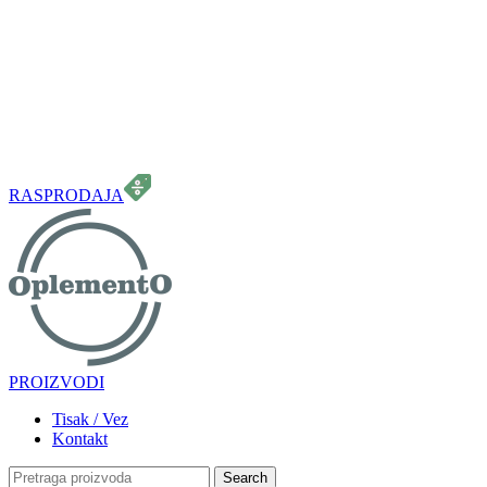
099 331 5664
info.oplemento@gmail.com
RASPRODAJA
PROIZVODI
Tisak / Vez
Kontakt
Search