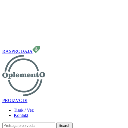
099 331 5664
info.oplemento@gmail.com
RASPRODAJA
PROIZVODI
Tisak / Vez
Kontakt
Search