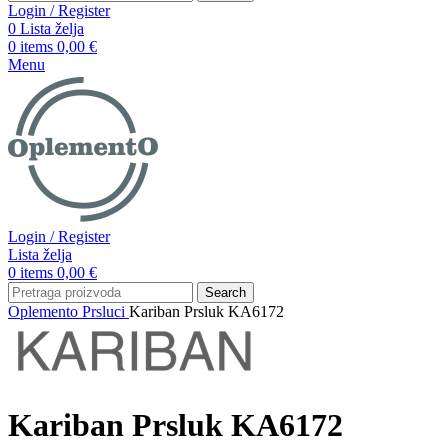
Login / Register
0
Lista želja
0
items
0,00
€
Menu
Login / Register
Lista želja
0
items
0,00
€
Search
Oplemento
Prsluci
Kariban Prsluk KA6172
Kariban Prsluk KA6172