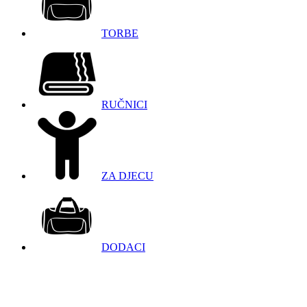
TORBE
RUČNICI
ZA DJECU
DODACI
098 966 9097