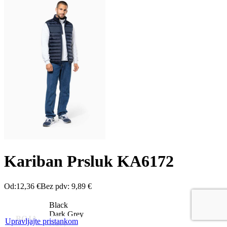
Kariban Prsluk KA6172
Od:
12,36
€
Bez pdv:
9,89
€
Black
Dark Grey
BOJA
Upravljajte pristankom
Navy