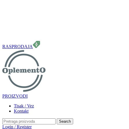
099 331 5664
info.oplemento@gmail.com
RASPRODAJA
PROIZVODI
Tisak / Vez
Kontakt
Search
Login / Register