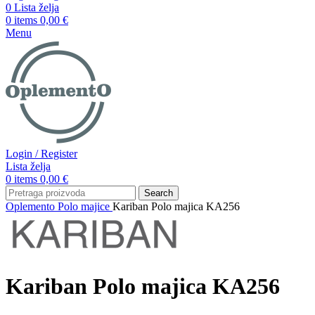
0
Lista želja
0
items
0,00
€
Menu
Login / Register
Lista želja
0
items
0,00
€
Search
Oplemento
Polo majice
Kariban Polo majica KA256
Kariban Polo majica KA256