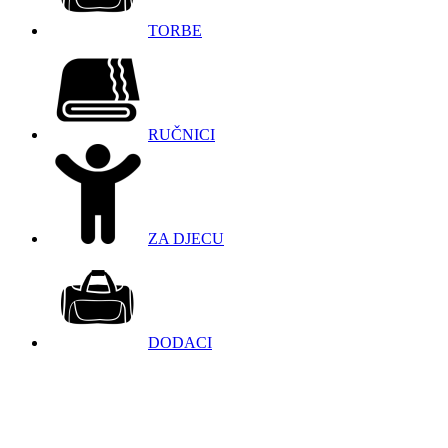
TORBE
RUČNICI
ZA DJECU
DODACI
098 966 9097