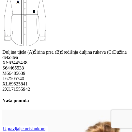
Duljina tijela (A)
Širina prsa (B)
Središnja duljina rukava (C)
Dužina
dekoltea
XS
63
44
54
38
S
64
46
55
38
M
66
48
56
39
L
67
50
57
40
XL
69
52
58
41
2XL
71
55
59
42
Naša ponuda
Upravljajte pristankom