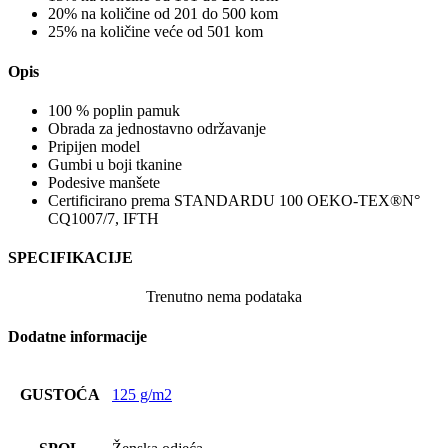
20% na količine od 201 do 500 kom
25% na količine veće od 501 kom
Opis
100 % poplin pamuk
Obrada za jednostavno održavanje
Pripijen model
Gumbi u boji tkanine
Podesive manšete
Certificirano prema STANDARDU 100 OEKO-TEX®N°
CQ1007/7, IFTH
SPECIFIKACIJE
Trenutno nema podataka
Dodatne informacije
GUSTOĆA
125 g/m2