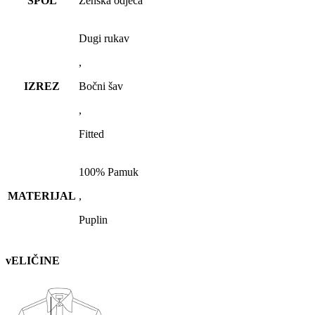
SPOL
Ženska odjeća
Dugi rukav
,
IZREZ
Bočni šav
,
Fitted
100% Pamuk
MATERIJAL
,
Puplin
vELIČINE