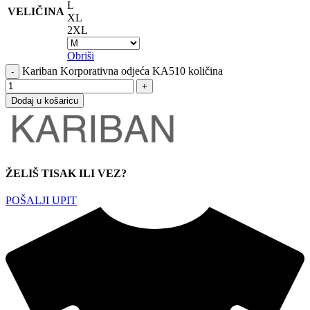
L
VELIČINA
XL
2XL
Obriši
Kariban Korporativna odjeća KA510 količina
Dodaj u košaricu
ŽELIŠ TISAK ILI VEZ?
POŠALJI UPIT