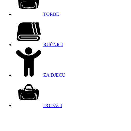
TORBE
RUČNICI
ZA DJECU
DODACI
098 966 9097