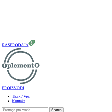
099 331 5664
info.oplemento@gmail.com
RASPRODAJA
PROIZVODI
Tisak / Vez
Kontakt
Search