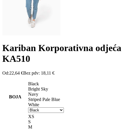
Kariban Korporativna odjeća
KA510
Od:
22,64
€
Bez pdv:
18,11
€
Black
Bright Sky
Navy
BOJA
Striped Pale Blue
White
XS
S
M