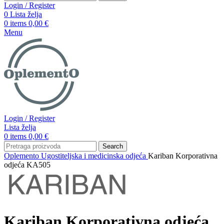
Login / Register
0
Lista želja
0
items
0,00
€
Menu
Login / Register
Lista želja
0
items
0,00
€
Search
Oplemento
Ugostiteljska i medicinska odjeća
Kariban Korporativna
odjeća KA505
Kariban Korporativna odjeća