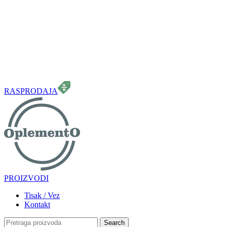
099 331 5664
info.oplemento@gmail.com
RASPRODAJA
PROIZVODI
Tisak / Vez
Kontakt
Search