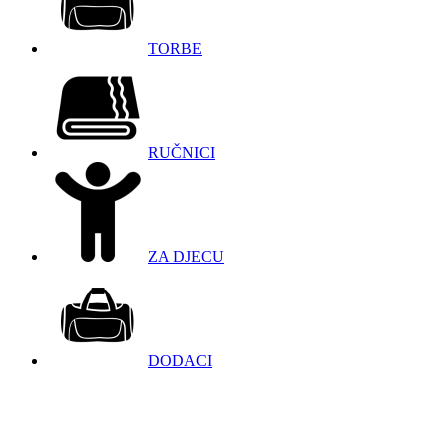
TORBE
RUČNICI
ZA DJECU
DODACI
098 966 9097