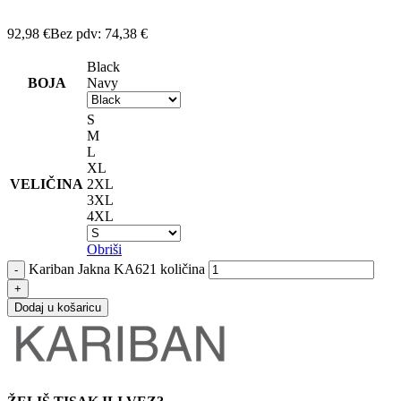
92,98
€
Bez pdv:
74,38
€
Black
BOJA
Navy
S
M
L
XL
VELIČINA
2XL
3XL
4XL
Obriši
Kariban Jakna KA621 količina
Dodaj u košaricu