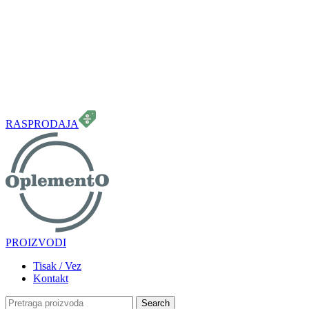
099 331 5664
info.oplemento@gmail.com
RASPRODAJA
PROIZVODI
Tisak / Vez
Kontakt
Search