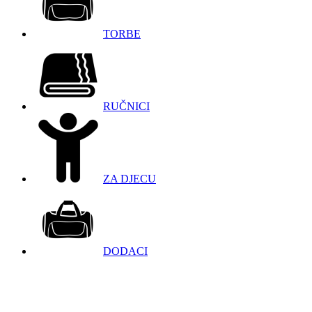
TORBE
RUČNICI
ZA DJECU
DODACI
098 966 9097