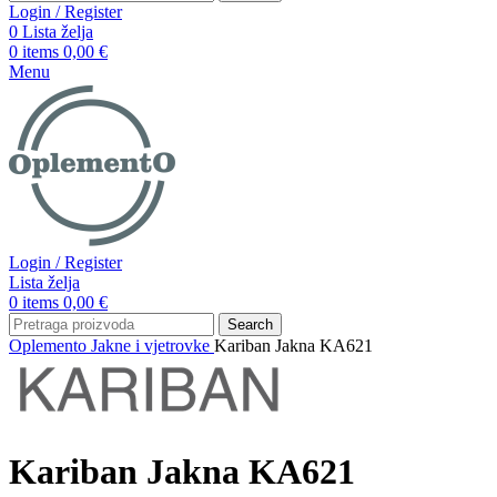
Login / Register
0
Lista želja
0
items
0,00
€
Menu
Login / Register
Lista želja
0
items
0,00
€
Search
Oplemento
Jakne i vjetrovke
Kariban Jakna KA621
Kariban Jakna KA621