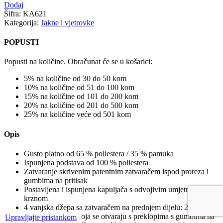
Dodaj
Šifra:
KA621
Kategorija:
Jakne i vjetrovke
POPUSTI
Popusti na količine. Obračunat će se u košarici:
5% na količine od 30 do 50 kom
10% na količine od 51 do 100 kom
15% na količine od 101 do 200 kom
20% na količine od 201 do 500 kom
25% na količine veće od 501 kom
Opis
Gusto platno od 65 % poliestera / 35 % pamuka
Ispunjena podstava od 100 % poliestera
Zatvaranje skrivenim patentnim zatvaračem ispod proreza i
gumbima na pritisak
Postavljena i ispunjena kapuljača s odvojivim umjetnim
krznom
4 vanjska džepa sa zatvaračem na prednjem dijelu: 2 velika
dvostruka džepa koja se otvaraju s preklopima s gumbima na
Upravljajte pristankom