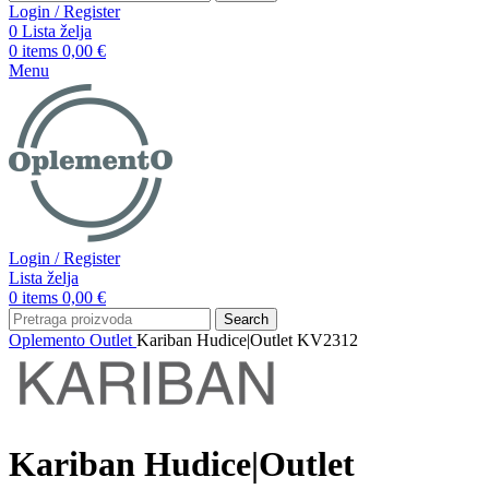
Login / Register
0
Lista želja
0
items
0,00
€
Menu
Login / Register
Lista želja
0
items
0,00
€
Search
Oplemento
Outlet
Kariban Hudice|Outlet KV2312
Kariban Hudice|Outlet