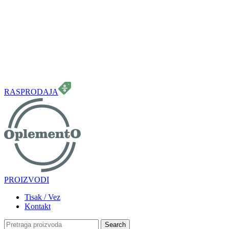
099 331 5664
info.oplemento@gmail.com
RASPRODAJA
PROIZVODI
Tisak / Vez
Kontakt
Search