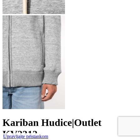
Kariban Hudice|Outlet
KV2312
Upravljajte pristankom