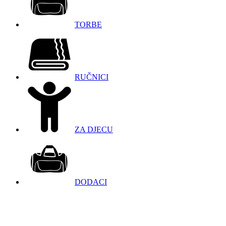
TORBE
RUČNICI
ZA DJECU
DODACI
098 966 9097