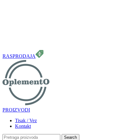
099 331 5664
info.oplemento@gmail.com
RASPRODAJA
PROIZVODI
Tisak / Vez
Kontakt
Search