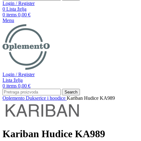
Login / Register
0
Lista želja
0
items
0,00
€
Menu
Login / Register
Lista želja
0
items
0,00
€
Search
Oplemento
Dukserice i hoodice
Kariban Hudice KA989
Kariban Hudice KA989