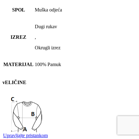
SPOL
Muška odjeća
Dugi rukav
IZREZ
,
Okrugli izrez
MATERIJAL
100% Pamuk
vELIČINE
Upravljajte pristankom