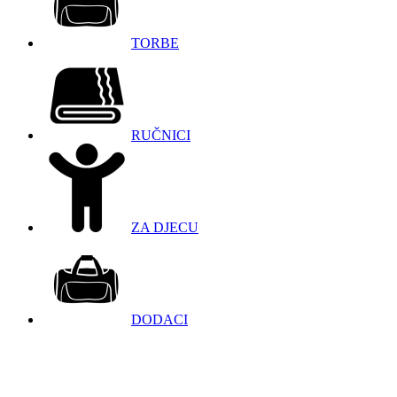
TORBE
RUČNICI
ZA DJECU
DODACI
098 966 9097