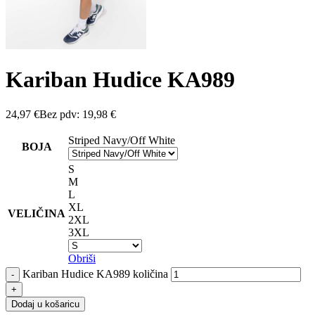
Kariban Hudice KA989
24,97
€
Bez pdv:
19,98
€
Striped Navy/Off White
BOJA
S
M
L
XL
VELIČINA
2XL
3XL
Obriši
Kariban Hudice KA989 količina
Dodaj u košaricu