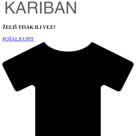
ŽELIŠ TISAK ILI VEZ?
POŠALJI UPIT