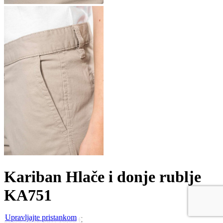
Kariban Hlače i donje rublje
KA751
Upravljajte pristankom
22,50
€
Bez pdv:
18,00
€