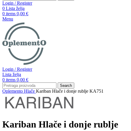
Login / Register
0
Lista želja
0
items
0,00
€
Menu
Login / Register
Lista želja
0
items
0,00
€
Search
Oplemento
Hlače
Kariban Hlače i donje rublje KA751
Kariban Hlače i donje rublje