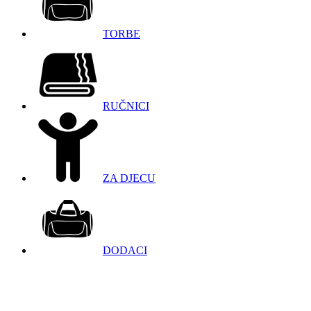
TORBE
RUČNICI
ZA DJECU
DODACI
098 966 9097