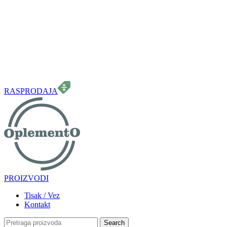
099 331 5664
info.oplemento@gmail.com
RASPRODAJA
PROIZVODI
Tisak / Vez
Kontakt
Search