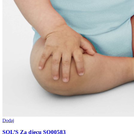
Dodaj
SOL’S Za djecu SO00583