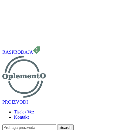
099 331 5664
info.oplemento@gmail.com
RASPRODAJA
PROIZVODI
Tisak / Vez
Kontakt
Search