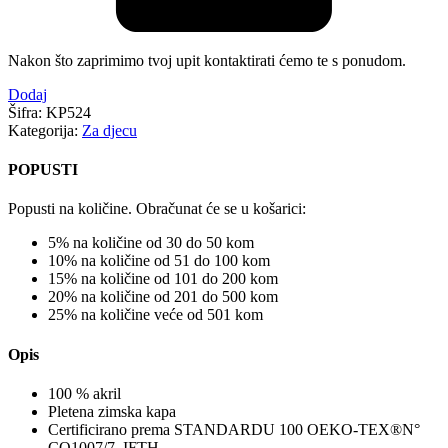
Nakon što zaprimimo tvoj upit kontaktirati ćemo te s ponudom.
Dodaj
Šifra:
KP524
Kategorija:
Za djecu
POPUSTI
Popusti na količine. Obračunat će se u košarici:
5% na količine od 30 do 50 kom
10% na količine od 51 do 100 kom
15% na količine od 101 do 200 kom
20% na količine od 201 do 500 kom
25% na količine veće od 501 kom
Opis
100 % akril
Pletena zimska kapa
Certificirano prema STANDARDU 100 OEKO-TEX®N°
CQ1007/7, IFTH