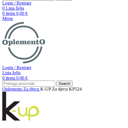
Login / Register
0
Lista želja
0
items
0,00
€
Menu
Login / Register
Lista želja
0
items
0,00
€
Search
Oplemento
Za djecu
K-UP Za djecu KP524