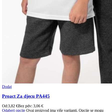
Dodaj
Proact Za djecu PA445
Od:
3,82
€
Bez pdv:
3,06
€
Odaberi opcije
Ovaj proizvod ima više varijanti. Opcije se mogu