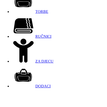
TORBE
RUČNICI
ZA DJECU
DODACI
098 966 9097