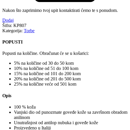
Nakon što zaprimimo tvoj upit kontaktirati ćemo te s ponudom.
Dodaj
Šifra:
KP807
Kategorija:
Torbe
POPUSTI
Popusti na količine. Obračunat će se u košarici:
5% na količine od 30 do 50 kom
10% na količine od 51 do 100 kom
15% na količine od 101 do 200 kom
20% na količine od 201 do 500 kom
25% na količine veće od 501 kom
Opis
100 % koža
Vanjski dio od punozrnate goveđe kože sa završnom obradom
anilinom
Unutrašnjost od antilop nubuka i goveđe kože
Proizvedeno u Italiji