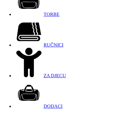
TORBE
RUČNICI
ZA DJECU
DODACI
098 966 9097