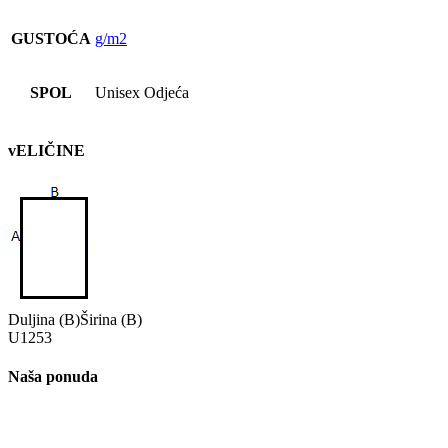
GUSTOĆA
g/m2
SPOL
Unisex Odjeća
vELIČINE
Duljina (B)
Širina (B)
U
125
3
Naša ponuda