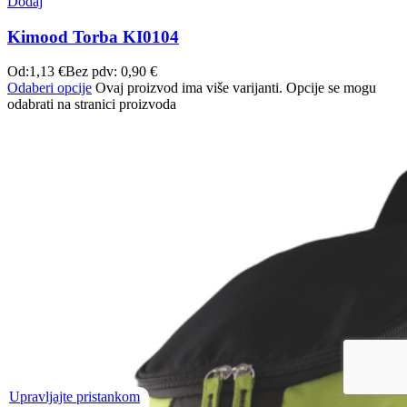
Dodaj
Kimood Torba KI0104
Od:
1,13
€
Bez pdv:
0,90
€
Odaberi opcije
Ovaj proizvod ima više varijanti. Opcije se mogu
odabrati na stranici proizvoda
Upravljajte pristankom