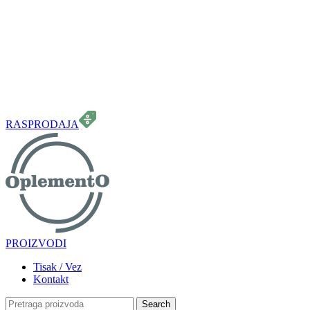
099 331 5664
info.oplemento@gmail.com
RASPRODAJA
PROIZVODI
Tisak / Vez
Kontakt
Search