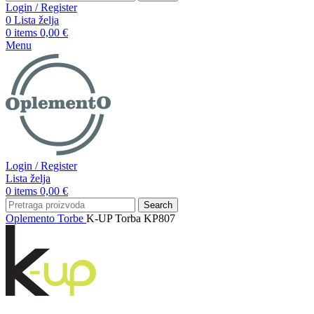
Login / Register
0
Lista želja
0
items
0,00
€
Menu
Login / Register
Lista želja
0
items
0,00
€
Search
Oplemento
Torbe
K-UP Torba KP807