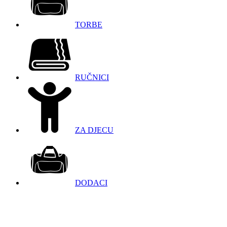
TORBE
RUČNICI
ZA DJECU
DODACI
098 966 9097