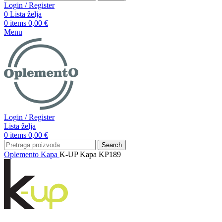
Login / Register
0
Lista želja
0
items
0,00
€
Menu
Login / Register
Lista želja
0
items
0,00
€
Search
Oplemento
Kapa
K-UP Kapa KP189