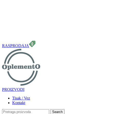
099 331 5664
info.oplemento@gmail.com
RASPRODAJA
PROIZVODI
Tisak / Vez
Kontakt
Search