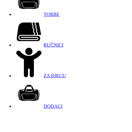
TORBE
RUČNICI
ZA DJECU
DODACI
098 966 9097