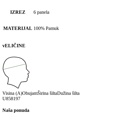
IZREZ
6 panela
MATERIJAL
100% Pamuk
vELIČINE
Visina (A)
Obujam
Širina šilta
Dužina šilta
U
8
58
19
7
Naša ponuda