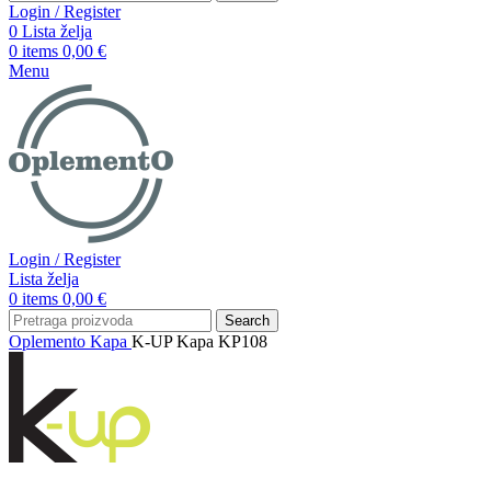
Login / Register
0
Lista želja
0
items
0,00
€
Menu
Login / Register
Lista želja
0
items
0,00
€
Search
Oplemento
Kapa
K-UP Kapa KP108