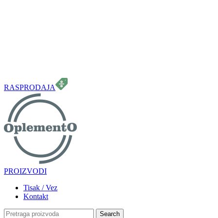
099 331 5664
info.oplemento@gmail.com
RASPRODAJA
PROIZVODI
Tisak / Vez
Kontakt
Search