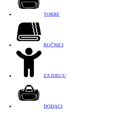
TORBE
RUČNICI
ZA DJECU
DODACI
098 966 9097