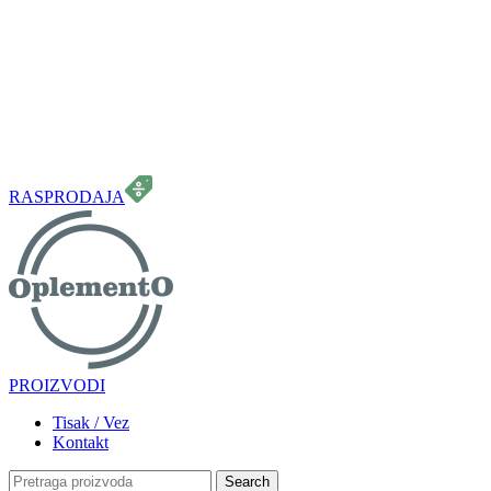
099 331 5664
info.oplemento@gmail.com
RASPRODAJA
PROIZVODI
Tisak / Vez
Kontakt
Search