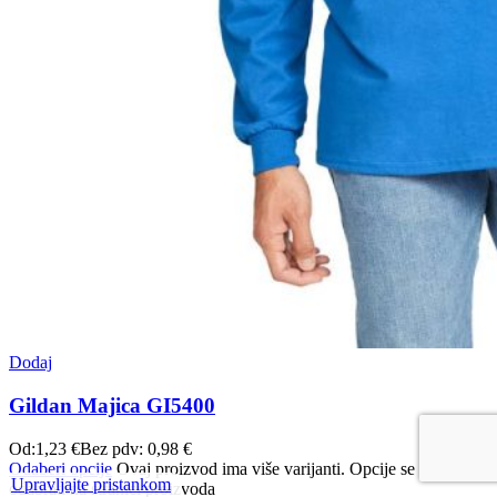
Dodaj
Gildan Majica GI5400
Od:
1,23
€
Bez pdv:
0,98
€
Odaberi opcije
Ovaj proizvod ima više varijanti. Opcije se mogu
Upravljajte pristankom
odabrati na stranici proizvoda