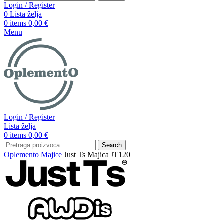
Login / Register
0
Lista želja
0
items
0,00
€
Menu
Login / Register
Lista želja
0
items
0,00
€
Search
Oplemento
Majice
Just Ts Majica JT120