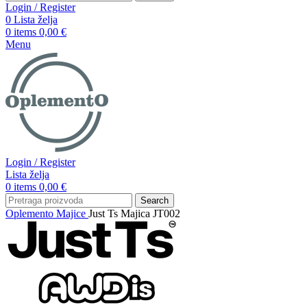
Login / Register
0
Lista želja
0
items
0,00
€
Menu
Login / Register
Lista želja
0
items
0,00
€
Search
Oplemento
Majice
Just Ts Majica JT002