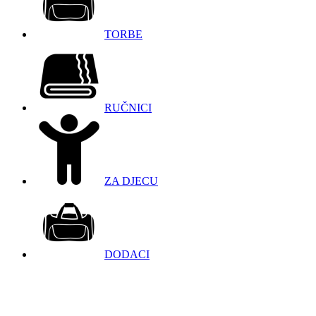
TORBE
RUČNICI
ZA DJECU
DODACI
098 966 9097