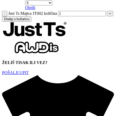
Obriši
Just Ts Majica JT002 količina
Dodaj u košaricu
ŽELIŠ TISAK ILI VEZ?
POŠALJI UPIT