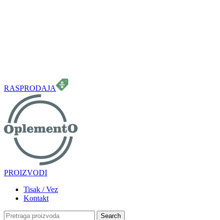
099 331 5664
info.oplemento@gmail.com
RASPRODAJA
PROIZVODI
Tisak / Vez
Kontakt
Search