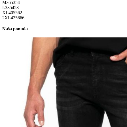
M
36
53
54
L
38
54
58
XL
40
55
62
2XL
42
56
66
Naša ponuda