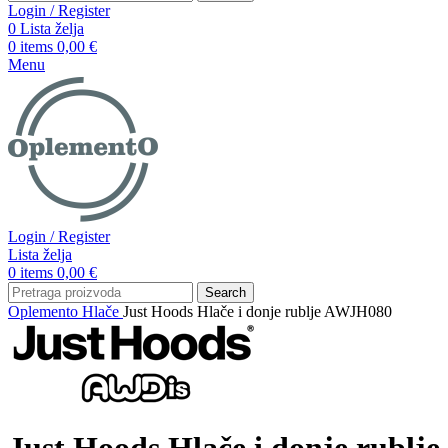
Login / Register
0
Lista želja
0
items
0,00
€
Menu
Login / Register
Lista želja
0
items
0,00
€
Search
Oplemento
Hlače
Just Hoods Hlače i donje rublje AWJH080