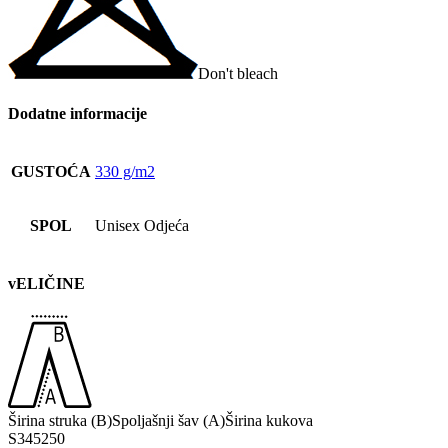
Don't bleach
Dodatne informacije
GUSTOĆA
330 g/m2
SPOL
Unisex Odjeća
vELIČINE
Širina struka (B)
Spoljašnji šav (A)
Širina kukova
S
34
52
50