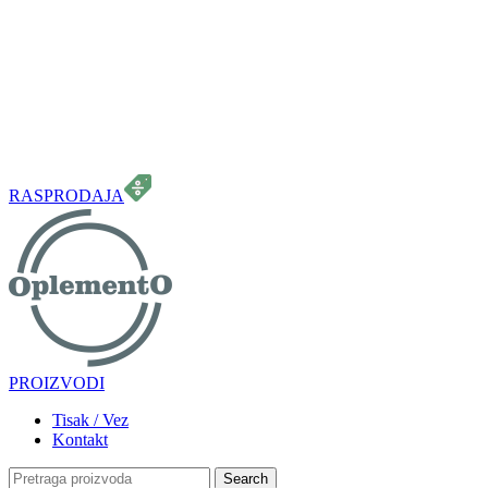
099 331 5664
info.oplemento@gmail.com
RASPRODAJA
PROIZVODI
Tisak / Vez
Kontakt
Search