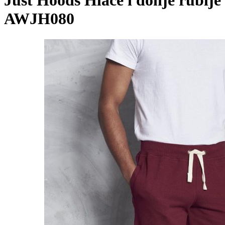
Just Hoods Hlače i donje rublje
AWJH080