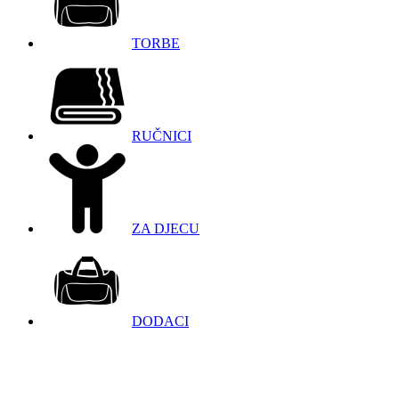
TORBE
RUČNICI
ZA DJECU
DODACI
098 966 9097