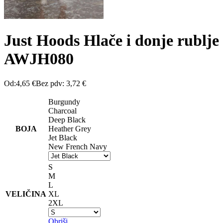
Just Hoods Hlače i donje rublje
AWJH080
Od:
4,65
€
Bez pdv:
3,72
€
Burgundy
Charcoal
Deep Black
BOJA
Heather Grey
Jet Black
New French Navy
S
M
L
VELIČINA
XL
2XL
Obriši