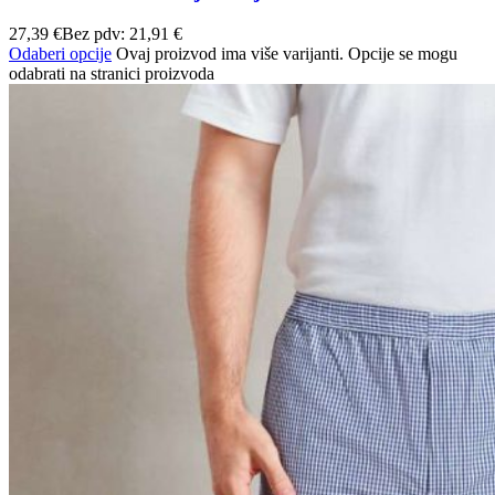
27,39
€
Bez pdv:
21,91
€
Odaberi opcije
Ovaj proizvod ima više varijanti. Opcije se mogu
odabrati na stranici proizvoda