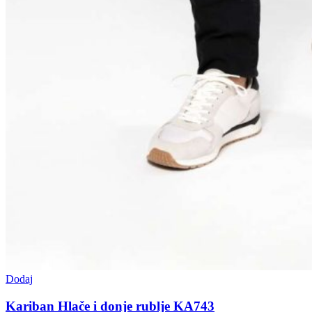
Dodaj
Kariban Hlače i donje rublje KA743