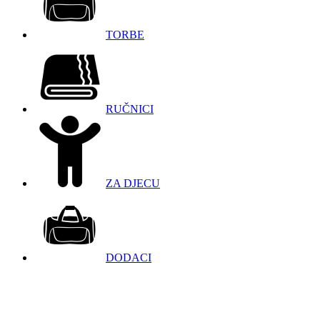
TORBE
RUČNICI
ZA DJECU
DODACI
098 966 9097