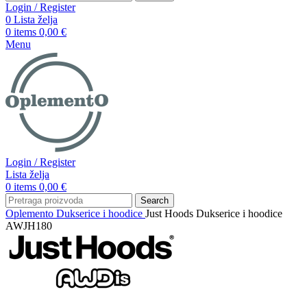
Login / Register
0
Lista želja
0
items
0,00
€
Menu
Login / Register
Lista želja
0
items
0,00
€
Search
Oplemento
Dukserice i hoodice
Just Hoods Dukserice i hoodice
AWJH180