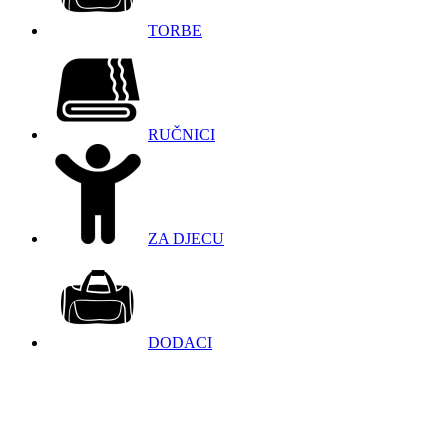
TORBE
RUČNICI
ZA DJECU
DODACI
098 966 9097