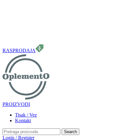
099 331 5664
info.oplemento@gmail.com
RASPRODAJA
PROIZVODI
Tisak / Vez
Kontakt
Search
Login / Register