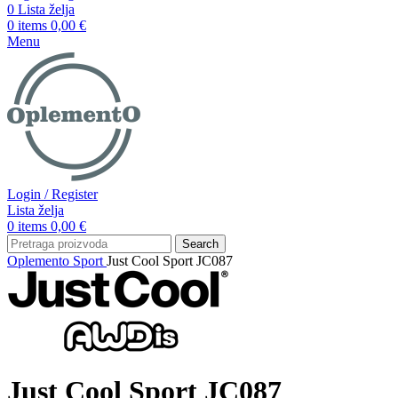
0
Lista želja
0
items
0,00
€
Menu
Login / Register
Lista želja
0
items
0,00
€
Search
Oplemento
Sport
Just Cool Sport JC087
Just Cool Sport JC087