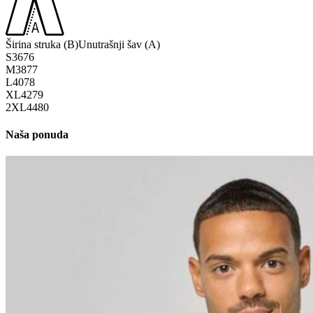
Širina struka (B)
Unutrašnji šav (A)
S
36
76
M
38
77
L
40
78
XL
42
79
2XL
44
80
Naša ponuda