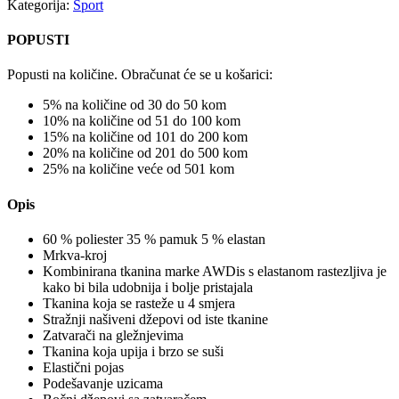
Kategorija:
Sport
POPUSTI
Popusti na količine. Obračunat će se u košarici:
5% na količine od 30 do 50 kom
10% na količine od 51 do 100 kom
15% na količine od 101 do 200 kom
20% na količine od 201 do 500 kom
25% na količine veće od 501 kom
Opis
60 % poliester 35 % pamuk 5 % elastan
Mrkva-kroj
Kombinirana tkanina marke AWDis s elastanom rastezljiva je
kako bi bila udobnija i bolje pristajala
Tkanina koja se rasteže u 4 smjera
Stražnji našiveni džepovi od iste tkanine
Zatvarači na gležnjevima
Tkanina koja upija i brzo se suši
Elastični pojas
Podešavanje uzicama