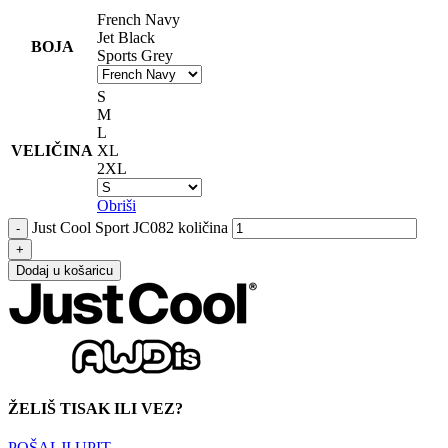
French Navy
Jet Black
BOJA
Sports Grey
S
M
L
VELIČINA
XL
2XL
Obriši
Just Cool Sport JC082 količina
Dodaj u košaricu
ŽELIŠ TISAK ILI VEZ?
POŠALJI UPIT