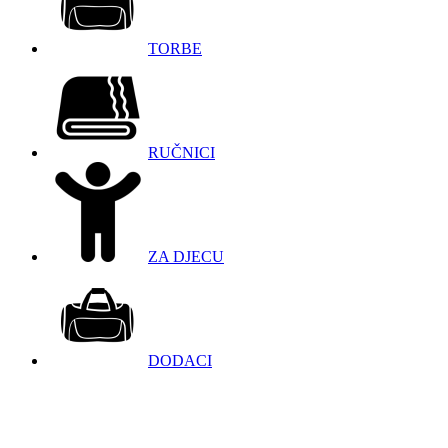
TORBE
RUČNICI
ZA DJECU
DODACI
098 966 9097