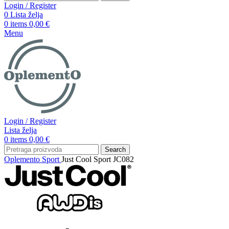
Login / Register
0
Lista želja
0
items
0,00
€
Menu
Login / Register
Lista želja
0
items
0,00
€
Search
Oplemento
Sport
Just Cool Sport JC082