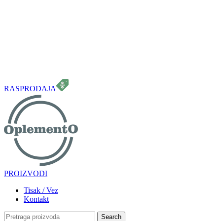
099 331 5664
info.oplemento@gmail.com
RASPRODAJA
PROIZVODI
Tisak / Vez
Kontakt
Search