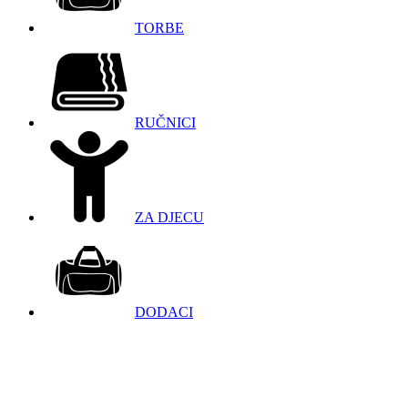
TORBE
RUČNICI
ZA DJECU
DODACI
098 966 9097