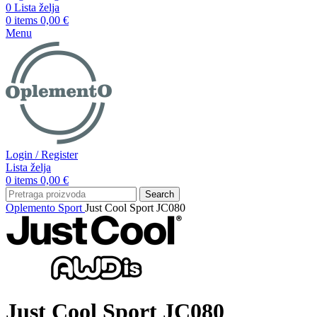
0
Lista želja
0
items
0,00
€
Menu
Login / Register
Lista želja
0
items
0,00
€
Search
Oplemento
Sport
Just Cool Sport JC080
Just Cool Sport JC080