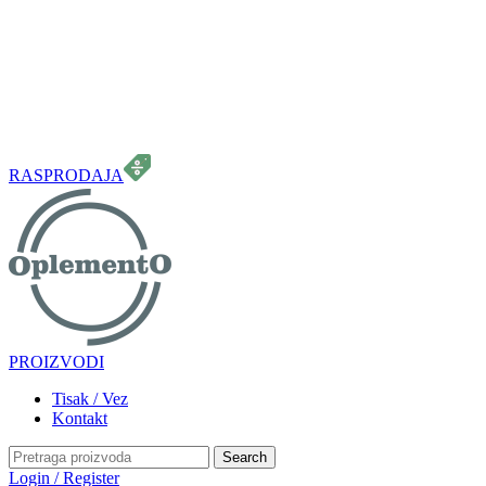
099 331 5664
info.oplemento@gmail.com
RASPRODAJA
PROIZVODI
Tisak / Vez
Kontakt
Search
Login / Register