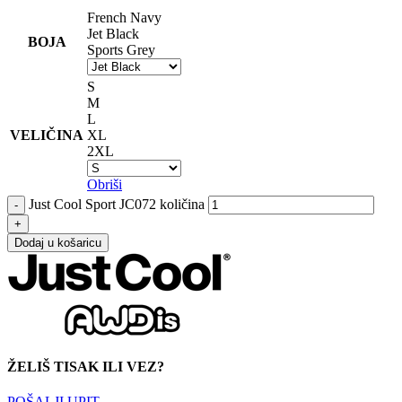
French Navy
Jet Black
BOJA
Sports Grey
S
M
L
VELIČINA
XL
2XL
Obriši
Just Cool Sport JC072 količina
Dodaj u košaricu
ŽELIŠ TISAK ILI VEZ?
POŠALJI UPIT