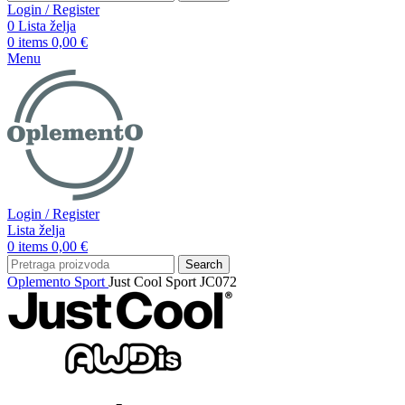
Login / Register
0
Lista želja
0
items
0,00
€
Menu
Login / Register
Lista želja
0
items
0,00
€
Search
Oplemento
Sport
Just Cool Sport JC072