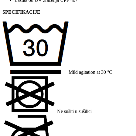
Zaštita od UV zračenja UPF 40+
SPECIFIKACIJE
Mild agitation at 30 °C
Ne sušiti u sušilici