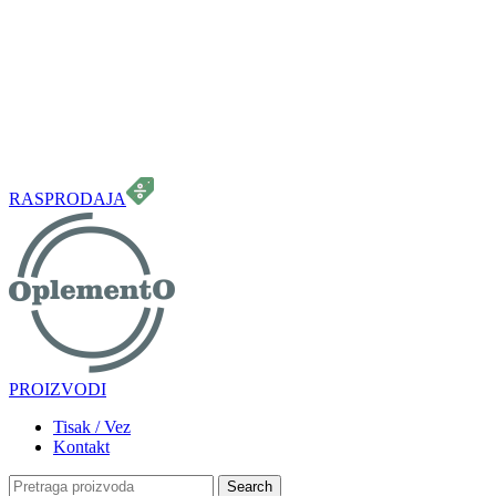
099 331 5664
info.oplemento@gmail.com
RASPRODAJA
PROIZVODI
Tisak / Vez
Kontakt
Search