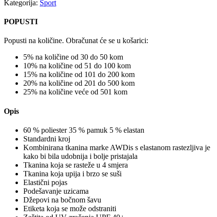
Kategorija:
Sport
POPUSTI
Popusti na količine. Obračunat će se u košarici:
5% na količine od 30 do 50 kom
10% na količine od 51 do 100 kom
15% na količine od 101 do 200 kom
20% na količine od 201 do 500 kom
25% na količine veće od 501 kom
Opis
60 % poliester 35 % pamuk 5 % elastan
Standardni kroj
Kombinirana tkanina marke AWDis s elastanom rastezljiva je
kako bi bila udobnija i bolje pristajala
Tkanina koja se rasteže u 4 smjera
Tkanina koja upija i brzo se suši
Elastični pojas
Podešavanje uzicama
Džepovi na bočnom šavu
Etiketa koja se može odstraniti