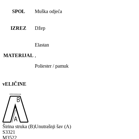
SPOL
Muška odjeća
IZREZ
Džep
Elastan
MATERIJAL
,
Poliester / pamuk
vELIČINE
Širina struka (B)
Unutrašnji šav (A)
S
33
21
M
35
22