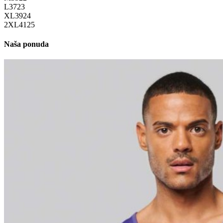
L
37
23
XL
39
24
2XL
41
25
Naša ponuda