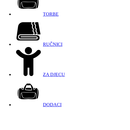
TORBE
RUČNICI
ZA DJECU
DODACI
098 966 9097