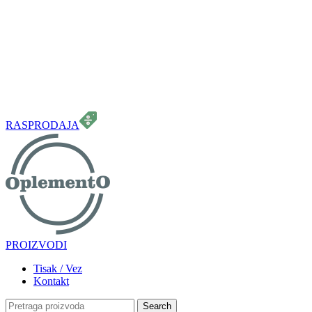
099 331 5664
info.oplemento@gmail.com
RASPRODAJA
PROIZVODI
Tisak / Vez
Kontakt
Search