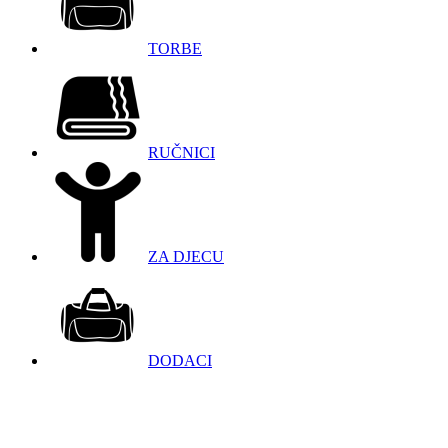
TORBE
RUČNICI
ZA DJECU
DODACI
098 966 9097