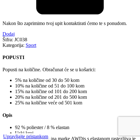
Nakon što zaprimimo tvoj upit kontaktirati ćemo te s ponudom.
Dodaj
Šifra:
JC038
Kategorija:
Sport
POPUSTI
Popusti na količine. Obračunat će se u košarici:
5% na količine od 30 do 50 kom
10% na količine od 51 do 100 kom
15% na količine od 101 do 200 kom
20% na količine od 201 do 500 kom
25% na količine veće od 501 kom
Opis
92 % poliester / 8 % elastan
Uski kroj
Upravljajte pristankom
Kombinirana tkanina marke AWDis s elastanom rastezljiva je