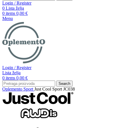
Login / Register
0
Lista želja
0
items
0,00
€
Menu
Login / Register
Lista želja
0
items
0,00
€
Search
Oplemento
Sport
Just Cool Sport JC038