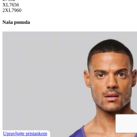
XL
76
56
2XL
79
60
Naša ponuda
Upravljajte pristankom