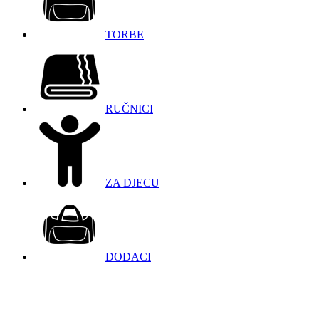
TORBE
RUČNICI
ZA DJECU
DODACI
098 966 9097