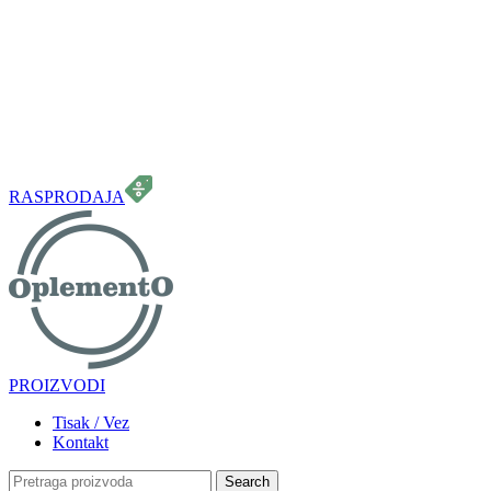
099 331 5664
info.oplemento@gmail.com
RASPRODAJA
PROIZVODI
Tisak / Vez
Kontakt
Search