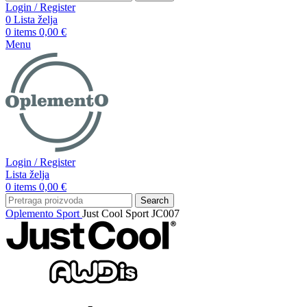
Login / Register
0
Lista želja
0
items
0,00
€
Menu
Login / Register
Lista želja
0
items
0,00
€
Search
Oplemento
Sport
Just Cool Sport JC007