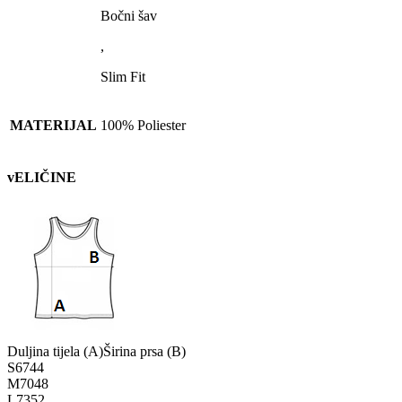
Bočni šav
,
Slim Fit
MATERIJAL
100% Poliester
vELIČINE
Duljina tijela (A)
Širina prsa (B)
S
67
44
M
70
48
L
73
52