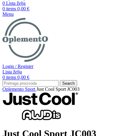
0
Lista želja
0
items
0,00
€
Menu
Login / Register
Lista želja
0
items
0,00
€
Search
Oplemento
Sport
Just Cool Sport JC003
Just Cool Sport JC003