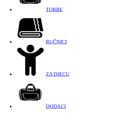
TORBE
RUČNICI
ZA DJECU
DODACI
098 966 9097