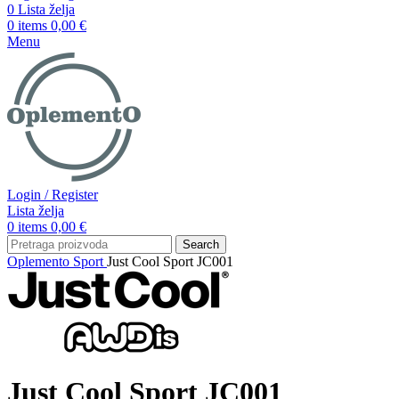
0
Lista želja
0
items
0,00
€
Menu
Login / Register
Lista želja
0
items
0,00
€
Search
Oplemento
Sport
Just Cool Sport JC001
Just Cool Sport JC001