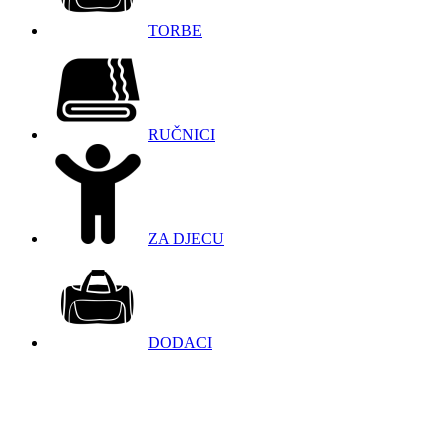
TORBE
RUČNICI
ZA DJECU
DODACI
098 966 9097