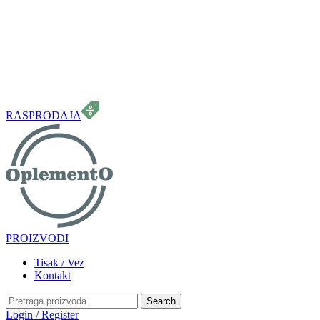
099 331 5664
info.oplemento@gmail.com
RASPRODAJA
PROIZVODI
Tisak / Vez
Kontakt
Search
Login / Register