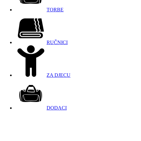
TORBE
RUČNICI
ZA DJECU
DODACI
098 966 9097