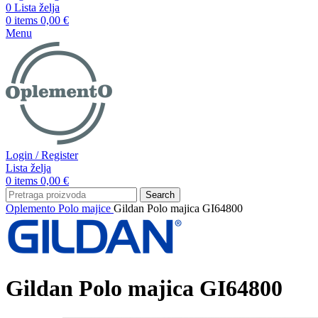
0
Lista želja
0
items
0,00
€
Menu
Login / Register
Lista želja
0
items
0,00
€
Search
Oplemento
Polo majice
Gildan Polo majica GI64800
Gildan Polo majica GI64800