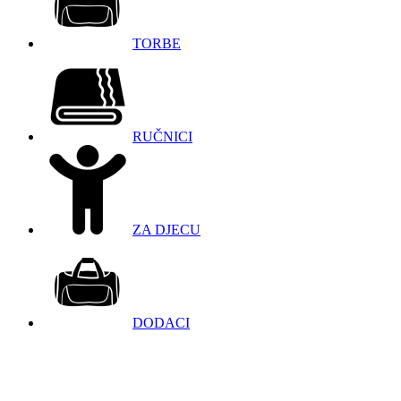
TORBE
RUČNICI
ZA DJECU
DODACI
098 966 9097