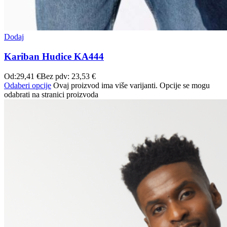
Dodaj
Kariban Hudice KA444
Od:
29,41
€
Bez pdv:
23,53
€
Odaberi opcije
Ovaj proizvod ima više varijanti. Opcije se mogu
odabrati na stranici proizvoda