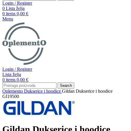
Login / Register
0
Lista želja
0
items
0,00
€
Menu
Login / Register
Lista želja
0
items
0,00
€
Search
Oplemento
Dukserice i hoodice
Gildan Dukserice i hoodice
GI19500
Gildan Dukserice i hoodice