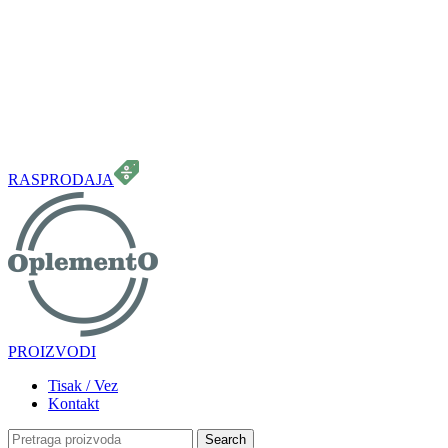
099 331 5664
info.oplemento@gmail.com
RASPRODAJA
PROIZVODI
Tisak / Vez
Kontakt
Search