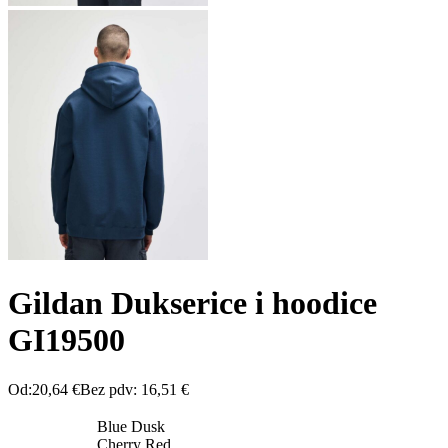
Gildan Dukserice i hoodice
GI19500
Od:
20,64
€
Bez pdv:
16,51
€
Blue Dusk
Cherry Red