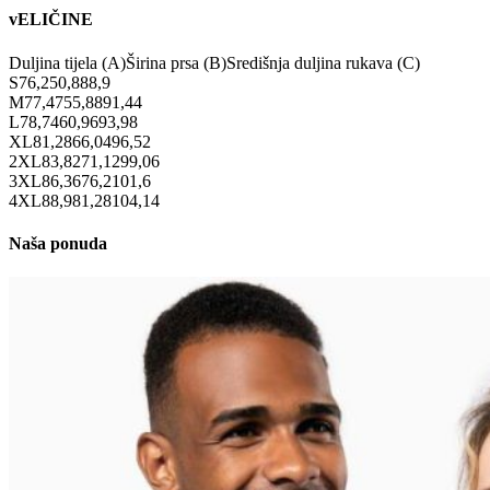
vELIČINE
Duljina tijela (A)
Širina prsa (B)
Središnja duljina rukava (C)
S
76,2
50,8
88,9
M
77,47
55,88
91,44
L
78,74
60,96
93,98
XL
81,28
66,04
96,52
2XL
83,82
71,12
99,06
3XL
86,36
76,2
101,6
4XL
88,9
81,28
104,14
Naša ponuda