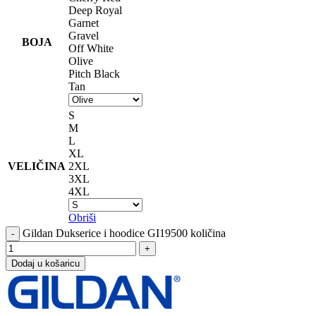
Deep Royal
Garnet
Gravel
BOJA
Off White
Olive
Pitch Black
Tan
S
M
L
XL
VELIČINA
2XL
3XL
4XL
Obriši
Gildan Dukserice i hoodice GI19500 količina
Dodaj u košaricu