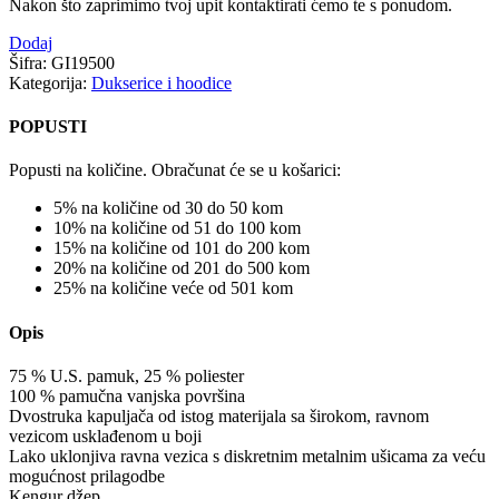
Nakon što zaprimimo tvoj upit kontaktirati ćemo te s ponudom.
Dodaj
Šifra:
GI19500
Kategorija:
Dukserice i hoodice
POPUSTI
Popusti na količine. Obračunat će se u košarici:
5% na količine od 30 do 50 kom
10% na količine od 51 do 100 kom
15% na količine od 101 do 200 kom
20% na količine od 201 do 500 kom
25% na količine veće od 501 kom
Opis
75 % U.S. pamuk, 25 % poliester
100 % pamučna vanjska površina
Dvostruka kapuljača od istog materijala sa širokom, ravnom
vezicom usklađenom u boji
Lako uklonjiva ravna vezica s diskretnim metalnim ušicama za veću
mogućnost prilagodbe
Kengur džep