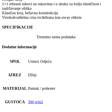
1×1 rebrasti rubovi na rukavima i u struku za bolju elastičnost i
zadržavanje oblika
Klasičan kroj, bešavna konstrukcija
Visokokvalitetna crna reciklirana tear-away etiketa
SPECIFIKACIJE
Trenutno nema podataka
Dodatne informacije
SPOL
Unisex Odjeća
IZREZ
Džep
MATERIJAL
Pamuk / poliester
GUSTOĆA
360 g/m2