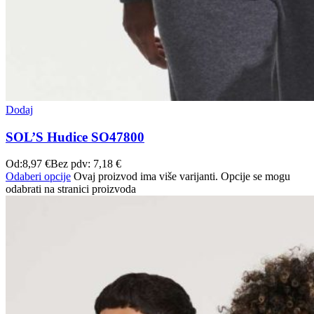
Dodaj
SOL’S Hudice SO47800
Od:
8,97
€
Bez pdv:
7,18
€
Odaberi opcije
Ovaj proizvod ima više varijanti. Opcije se mogu
odabrati na stranici proizvoda