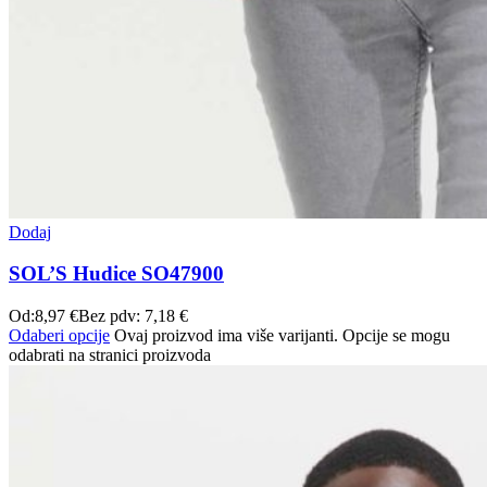
Dodaj
SOL’S Hudice SO47900
Od:
8,97
€
Bez pdv:
7,18
€
Odaberi opcije
Ovaj proizvod ima više varijanti. Opcije se mogu
odabrati na stranici proizvoda