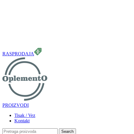
099 331 5664
info.oplemento@gmail.com
RASPRODAJA
PROIZVODI
Tisak / Vez
Kontakt
Search