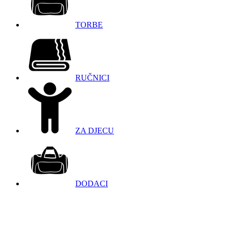
TORBE
RUČNICI
ZA DJECU
DODACI
098 966 9097