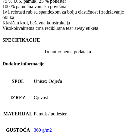
75 % U.S. pamuk, 25 % poliester
100 % pamučna vanjska površina
1×1 rebrasti rub sa spandexom za bolju elastičnost i zadržavanje
oblika
Klasičan kroj, bešavna konstrukcija
Visokokvalitetna crna reciklirana tear-away etiketa
SPECIFIKACIJE
Trenutno nema podataka
Dodatne informacije
SPOL
Unisex Odjeća
IZREZ
Cjevast
MATERIJAL
Pamuk / poliester
GUSTOĆA
360 g/m2