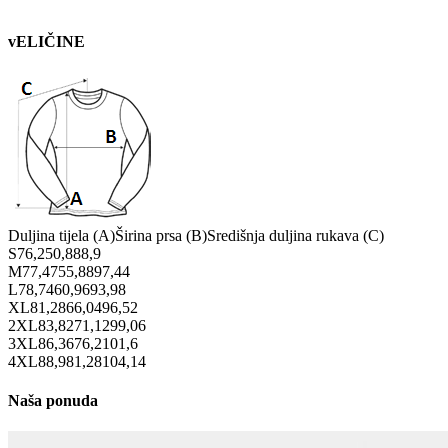
vELIČINE
Duljina tijela (A)
Širina prsa (B)
Središnja duljina rukava (C)
S
76,2
50,8
88,9
M
77,47
55,88
97,44
L
78,74
60,96
93,98
XL
81,28
66,04
96,52
2XL
83,82
71,12
99,06
3XL
86,36
76,2
101,6
4XL
88,9
81,28
104,14
Naša ponuda