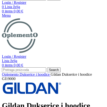
Login / Register
0
Lista želja
0
items
0,00
€
Menu
Login / Register
Lista želja
0
items
0,00
€
Search
Oplemento
Dukserice i hoodice
Gildan Dukserice i hoodice
GI19000
Gildan Dukserice i hoodice