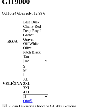
GI19000
Od:
16,24
€
Bez pdv:
12,99
€
Blue Dusk
Cherry Red
Deep Royal
Garnet
Gravel
BOJA
Off White
Olive
Pitch Black
Tan
S
M
L
XL
VELIČINA
2XL
3XL
4XL
Obriši
Gildan Dukserice i hoodice GI19000 količina